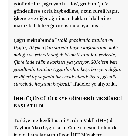
yönünde bir çağrı yaptı. HRW, grubun Çin’e
gönderilirse zorla kaybedilme, uzun süreli hapis,
işkence ve diğer ağır insan hakları ihlallerine
maruz kalabileceği konusunda uyarmıştı.
Çağrı mektubunda “
Hâlâ gözaltında tutulan 48
Uygur, 10 yılı aşkın süredir hijyen koşullarının kötü
olduğu ve yetersiz sağlık hizmeti sunulan yerlerde,
Çin’e iade edilme korkusuyla yaşıyor. 2014’ten beri
gözaltında tutulan Uygurlardan beşi, biri yeni doğan
ve diğeri üç yaşında bir çocuk olmak üzere, gözaltı
sürecinde hayatını kaybetti,
” ifadeler ye alıyordu.
İHH: ÜÇÜNCÜ ÜLKEYE GÖNDERILME SÜRECI
BAŞLATILDI
Türkiye merkezli İnsani Yardım Vakfı (İHH) da
Tayland’daki Uygurların Çin’e iadesini önlemek
için çalışmalar yürütüyor. İHH Müzakere