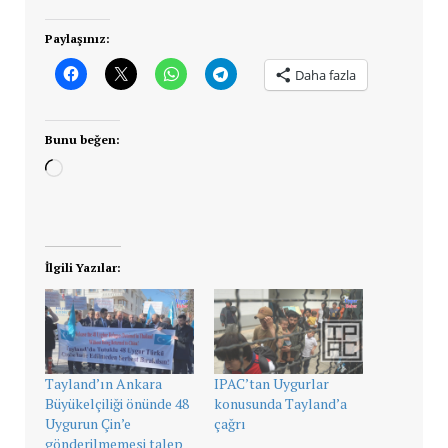
Paylaşınız:
Daha fazla
Bunu beğen:
Yükleniyor...
İlgili Yazılar:
Tayland’ın Ankara
IPAC’tan Uygurlar
Büyükelçiliği önünde 48
konusunda Tayland’a
Uygurun Çin’e
çağrı
gönderilmemesi talep