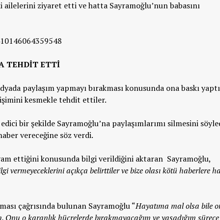
i ailelerini ziyaret etti ve hatta Sayramoğlu’nun babasını
8410146064359548
A TEHDİT ETTİ
edyada paylaşım yapmayı bırakması konusunda ona baskı yaptı
imini kesmekle tehdit ettiler.
 edici bir şekilde Sayramoğlu’na paylaşımlarımı silmesini söyled
haber vereceğine söz verdi.
am ettiğini konusunda bilgi verildiğini aktaran Sayramoğlu,
i vermeyeceklerini açıkça belirttiler ve bize olası kötü haberlere haz
kması çağrısında bulunan Sayramoğlu “
Hayatıma mal olsa bile 
 Onu o karanlık hücrelerde bırakmayacağım ve yaşadığım sürece