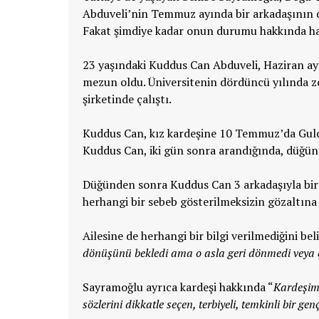
Abduveli’nin Temmuz ayında bir arkadaşının 
Fakat şimdiye kadar onun durumu hakkında ha
23 yaşındaki Kuddus Can Abduveli, Haziran 
mezun oldu. Üniversitenin dördüncü yılında zor
şirketinde çalıştı.
Kuddus Can, kız kardeşine 10 Temmuz’da Gulca 
Kuddus Can, iki gün sonra arandığında, düğüne
Düğünden sonra Kuddus Can 3 arkadaşıyla birl
herhangi bir sebeb gösterilmeksizin gözaltına 
Ailesine de herhangi bir bilgi verilmediğini be
dönüşünü bekledi ama o asla geri dönmedi veya 
Sayramoğlu ayrıca kardeşi hakkında “
Kardeşim
sözlerini dikkatle seçen, terbiyeli, temkinli bir gen