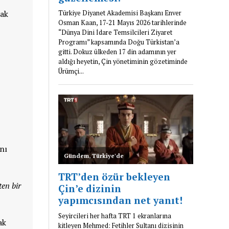
cak
.
nı
en bir
ak