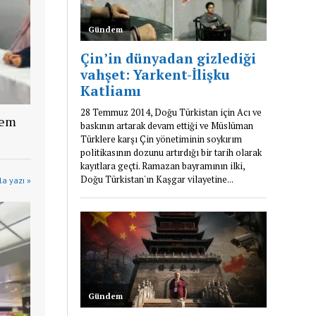
lem
a yazı »