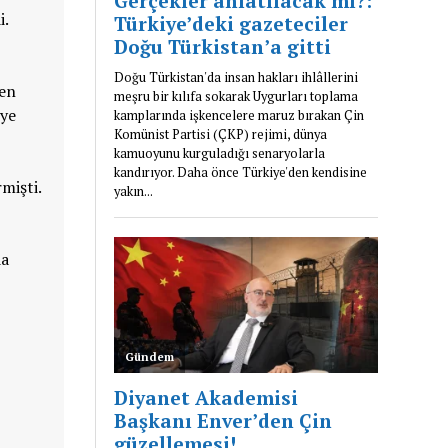
i.
den
iye
mişti.
da
,