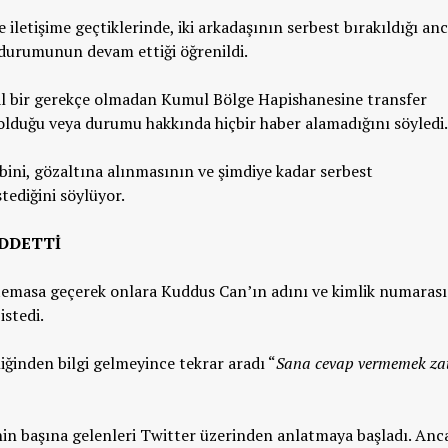
iletişime geçtiklerinde, iki arkadaşının serbest bırakıldığı an
 durumunun devam ettiği öğrenildi.
al bir gerekçe olmadan Kumul Bölge Hapishanesine transfer
 olduğu veya durumu hakkında hiçbir haber alamadığını söyledi
ini, gözaltına alınmasının ve şimdiye kadar serbest
ediğini söylüyor.
EDDETTİ
 temasa geçerek onlara Kuddus Can’ın adını ve kimlik numarası
istedi.
liğinden bilgi gelmeyince tekrar aradı “
Sana cevap vermemek zat
in başına gelenleri Twitter üzerinden anlatmaya başladı. Anc