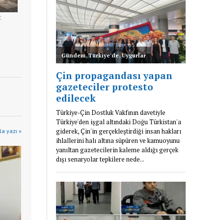
t
a yazı »