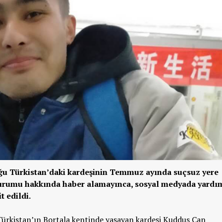
ğu Türkistan’daki kardeşinin Temmuz ayında suçsuz yere
 durumu hakkında haber alamayınca, sosyal medyada yardı
t edildi.
ürkistan’ın Bortala kentinde yaşayan kardeşi Kuddus Can