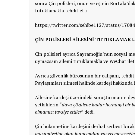
sonra Çin polisleri, onun ve eşinin Bortala’dak
tutuklamakla tehdit etti.
https://twitter.com/sehibe1127/status/170
ÇİN POLİSLERİ AİLESİNİ TUTUKLAMAKL
Çin polisleri ayrıca Sayramoğlu’nun sosyal m
uymazsam ailemi tutuklamakla ve WeChat iletiş
Ayrıca güvenlik bürosunun bir çalışanı, tehdit
Paylaşımları silmesi halinde kardeşi hakkında 
Ailesine kardeşi üzerindeki soruşturmanın dev
yetkililerin “
dava çözülene kadar herhangi bir bilg
olmamızı tavsiye ettiler
” dedi.
Çin hükümetine kardeşini derhal serbest bıra
masumiyetine olan inancımdan vazgeçmeyeceğim.