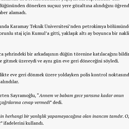
düğününden dönerken suçsuz yere gözaltına alındığını öğrend
ber alamadı.
ayında Karamay Teknik Üniversitesi’nden petrokimya bölümün
unlu staj için Kumul’a gitti, yaklaşık altı ay boyunca bir nakl
şehrindeki bir arkadaşının düğün törenine katılacağını bildir
 gitmek üzereydi ve aynı gün eve geri döneceğini söyledi.
ikte eve geri dönmek üzere yoldayken polis kontrol noktasın
alındılar.
lirten Sayramoğlu, “
Annem ve babam gece yarısına kadar onun
çağrılarına cevap vermedi
” dedi.
in herhangi bir yanlışlık yapamayacağına olan inancım tamdır. O
ç
” ifadelerini kullandı.