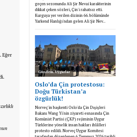
. Eğer
i.
ırlıklı
onun