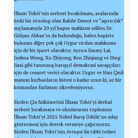
İlham Tohti’nin serbest bırakılması, aralarında
ünlü bir etnolog olan Rahile Dawut ve “aşırıcılık”
suçlamasıyla 20 yıl hapse mahkum edilen Dr.
Gülşan Abbas’ın da bulunduğu, halen hapiste
bulunan diğer pek çok Uygur vicdan mahkumu
için de bir işaret olacaktır. Ayrıca Jimmy Lai,
Joshua Wong, Xu Zhiyong, Ren Zhiqiang ve Ding
Jiaxi gibi tanınmış barışçıl demokrasi savaşçıları
için de cesaret verici olacaktır. Uygur ve Han Çinli
masum kurbanların listesi o kadar uzun ki, az bir
kısmından fazlasını zikredemiyoruz.
Sizden Çin hükümetini İlham Tohti’yi derhal
serbest bırakmaya ve uluslararası toplumun
İlham Tohti’yi 2025 Nobel Barış Ödülü’ne aday
göstermesi için destek vermeye çağırıyoruz.
Sizden İlham Tohti’nin Avrupa’da tıbbi tedavi