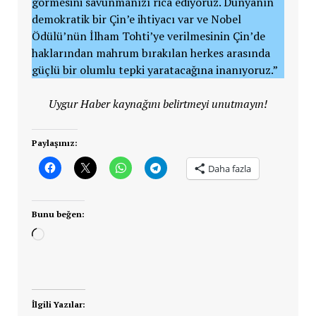
görmesini savunmanızı rica ediyoruz. Dünyanın
demokratik bir Çin’e ihtiyacı var ve Nobel
Ödülü’nün İlham Tohti’ye verilmesinin Çin’de
haklarından mahrum bırakılan herkes arasında
güçlü bir olumlu tepki yaratacağına inanıyoruz.”
Uygur Haber kaynağını belirtmeyi unutmayın!
Paylaşınız:
Daha fazla
Bunu beğen:
Yükleniyor...
İlgili Yazılar: