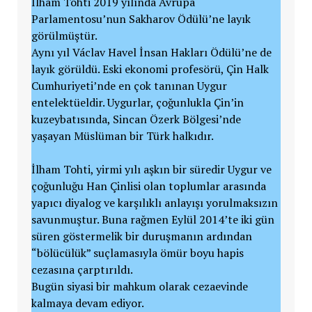
İlham Tohti 2019 yılında Avrupa
Parlamentosu’nun Sakharov Ödülü’ne layık
görülmüştür.
Aynı yıl Václav Havel İnsan Hakları Ödülü’ne de
layık görüldü. Eski ekonomi profesörü, Çin Halk
Cumhuriyeti’nde en çok tanınan Uygur
entelektüeldir. Uygurlar, çoğunlukla Çin’in
kuzeybatısında, Sincan Özerk Bölgesi’nde
yaşayan Müslüman bir Türk halkıdır.
İlham Tohti, yirmi yılı aşkın bir süredir Uygur ve
çoğunluğu Han Çinlisi olan toplumlar arasında
yapıcı diyalog ve karşılıklı anlayışı yorulmaksızın
savunmuştur. Buna rağmen Eylül 2014’te iki gün
süren göstermelik bir duruşmanın ardından
“bölücülük” suçlamasıyla ömür boyu hapis
cezasına çarptırıldı.
Bugün siyasi bir mahkum olarak cezaevinde
kalmaya devam ediyor.