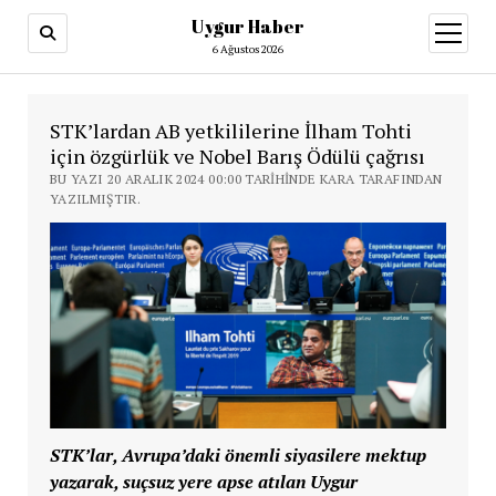
Uygur Haber
menüy
aç
6 Ağustos 2026
STK’lardan AB yetkililerine İlham Tohti
için özgürlük ve Nobel Barış Ödülü çağrısı
BU YAZI 20 ARALIK 2024 00:00 TARIHINDE KARA TARAFINDAN
YAZILMIŞTIR.
STK’lar, Avrupa’daki önemli siyasilere mektup
yazarak, suçsuz yere apse atılan Uygur