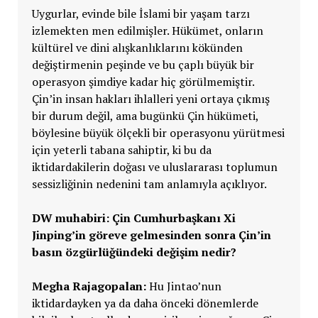
Uygurlar, evinde bile İslami bir yaşam tarzı
izlemekten men edilmişler. Hükümet, onların
kültürel ve dini alışkanlıklarını kökünden
değiştirmenin peşinde ve bu çaplı büyük bir
operasyon şimdiye kadar hiç görülmemiştir.
Çin’in insan hakları ihlalleri yeni ortaya çıkmış
bir durum değil, ama bugünkü Çin hükümeti,
böylesine büyük ölçekli bir operasyonu yürütmesi
için yeterli tabana sahiptir, ki bu da
iktidardakilerin doğası ve uluslararası toplumun
sessizliğinin nedenini tam anlamıyla açıklıyor.
DW muhabiri: Çin Cumhurbaşkanı Xi
Jinping’in göreve gelmesinden sonra Çin’in
basın özgürlü
ğ
ü
ndeki de
ğ
i
ş
im nedir?
Megha Rajagopalan:
Hu Jintao’nun
iktidardayken ya da daha önceki dönemlerde