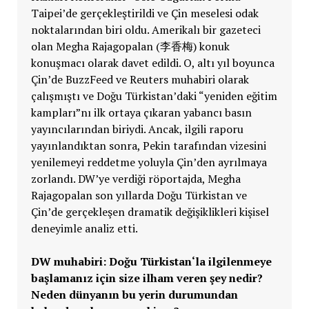
Taipei’de gerçekleştirildi ve Çin meselesi odak
noktalarından biri oldu. Amerikalı bir gazeteci
olan Megha Rajagopalan (李香梅) konuk
konuşmacı olarak davet edildi. O, altı yıl boyunca
Çin’de BuzzFeed ve Reuters muhabiri olarak
çalışmıştı ve Doğu Türkistan’daki “yeniden eğitim
kampları”nı ilk ortaya çıkaran yabancı basın
yayıncılarından biriydi. Ancak, ilgili raporu
yayınlandıktan sonra, Pekin tarafından vizesini
yenilemeyi reddetme yoluyla Çin’den ayrılmaya
zorlandı. DW’ye verdiği röportajda, Megha
Rajagopalan son yıllarda Doğu Türkistan ve
Çin’de gerçekleşen dramatik değişiklikleri kişisel
deneyimle analiz etti.
DW muhabiri: Do
ğu Türkistan
‘
la ilgilenmeye
başlamanız için size ilham veren şey nedir?
Neden dünyanın bu yerin durumundan