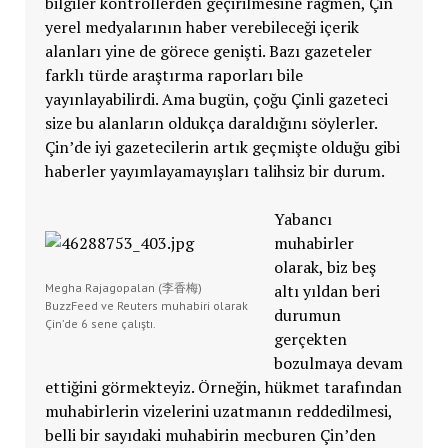
bilgiler kontrollerden geçirilmesine rağmen, Çin
yerel medyalarının haber verebileceği içerik
alanları yine de görece genişti. Bazı gazeteler
farklı türde araştırma raporları bile
yayınlayabilirdi. Ama bugün, çoğu Çinli gazeteci
size bu alanların oldukça daraldığını söylerler.
Çin’de iyi gazetecilerin artık geçmişte olduğu gibi
haberler yayımlayamayışları talihsiz bir durum.
Yabancı
muhabirler
olarak, biz beş
Megha Rajagopalan (李香梅)
altı yıldan beri
BuzzFeed ve Reuters muhabiri olarak
durumun
Çin’de 6 sene çalıştı.
gerçekten
bozulmaya devam
ettiğini görmekteyiz. Örneğin, hükmet tarafından
muhabirlerin vizelerini uzatmanın reddedilmesi,
belli bir sayıdaki muhabirin mecburen Çin’den