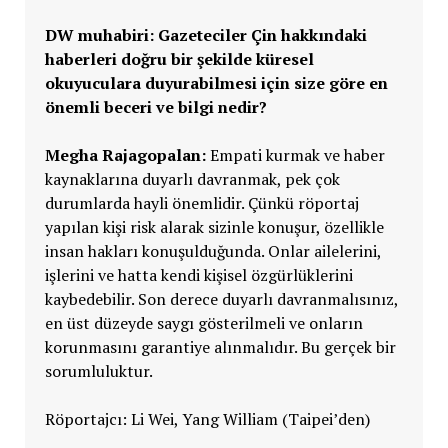
DW muhabiri: Gazeteciler Çin hakkındaki
haberleri do
ğ
ru bir
ş
ekilde küresel
okuyuculara duyurabilmesi için size göre en
ö
nemli beceri ve bilgi nedir?
Megha Rajagopalan:
Empati kurmak ve haber
kaynaklarına duyarlı davranmak, pek çok
durumlarda hayli önemlidir. Çünkü röportaj
yapılan kişi risk alarak sizinle konuşur, özellikle
insan hakları konuşulduğunda. Onlar ailelerini,
işlerini ve hatta kendi kişisel özgürlüklerini
kaybedebilir. Son derece duyarlı davranmalısınız,
en üst düzeyde saygı gösterilmeli ve onların
korunmasını garantiye alınmalıdır. Bu gerçek bir
sorumluluktur.
Röportajcı: Li Wei, Yang William (Taipei’den)