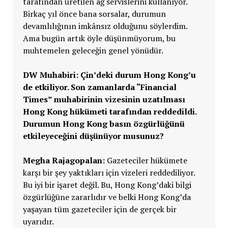
tarafından üretilen ağ servislerini kullanıyor.
Birkaç yıl önce bana sorsalar, durumun
devamlılığının imkânsız olduğunu söylerdim.
Ama bugün artık öyle düşünmüyorum, bu
muhtemelen geleceğin genel yönüdür.
DW Muhabiri: Çin’deki durum Hong Kong’u
de etkiliyor.
Son zamanlarda
“Financial
Times” muhabirinin vizesinin uzatılması
Hong Kong hükümeti tarafından reddedildi.
Durumun Hong Kong basın özgürlü
ğ
ü
n
ü
etkileyece
ğini düşünüyor musunuz
?
Megha Rajagopalan:
Gazeteciler hükümete
karşı bir şey yaktıkları için vizeleri reddediliyor.
Bu iyi bir işaret değil. Bu, Hong Kong’daki bilgi
özgürlüğüne zararlıdır ve belki Hong Kong’da
yaşayan tüm gazeteciler için de gerçek bir
uyarıdır.