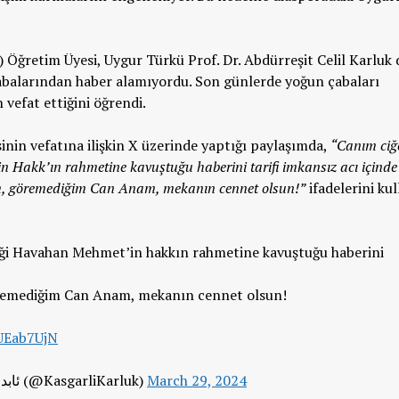
Öğretim Üyesi, Uygur Türkü Prof. Dr. Abdürreşit Celil Karluk 
rabalarından haber alamıyordu. Son günlerde yoğun çabaları
efat ettiğini öğrendi.
inin vefatına ilişkin X üzerinde yaptığı paylaşımda,
“Canım ciğ
 Hakk’ın rahmetine kavuştuğu haberini tarifi imkansız acı içinde
m, göremediğim Can Anam, mekanın cennet olsun!”
ifadelerini kul
eği Havahan Mehmet’in hakkın rahmetine kavuştuğu haberini
öremediğim Can Anam, mekanın cennet olsun!
fUEab7UjN
— Abdürreşit C. KARLUK/ئابدۇررەشىد ج.قارلۇق (@KasgarliKarluk)
March 29, 2024