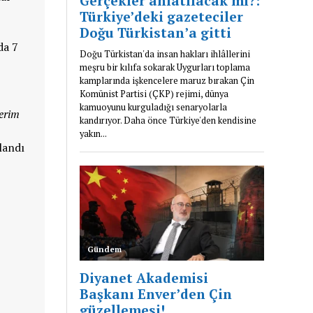
da 7
erim
landı