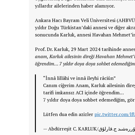
yıllardır ailelerinden haber alamıyor.
Ankara Hacı Bayram Veli Üniversitesi (AHBVÜ) 
yıldır Doğu Türkistan’daki annesi ve diğer ak
sonucunda Karluk, annesi Havahan Mehmet’in v
Prof. Dr. Karluk, 29 Mart 2024 tarihinde annes
anam, Karluk ailesinin direği Havahan Mehmet’in
öğrendim… 7 yıldır doya doya sohbet edemediği
“İnnâ lillâhi ve innâ ileyhi râciûn”
Canım ciğerim Anam, Karluk ailesinin dir
tarifi imkansız ACI içinde öğrendim…
7 yıldır doya doya sohbet edemediğim, g
Lütfen dua edin azizler
pic.twitter.com/l