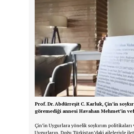
Prof. Dr. Abdürreşit C. Karluk, Çin’in soyk
göremediği annesi Havahan Mehmet’in vefa
Çin’in Uygurlara yönelik soykırım politikalar
Uygurların, Doğu Türkistan’daki aileleriyle il