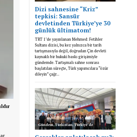
ıldır
lar