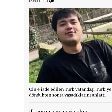
Daha fazla
Çin
Çin’e iade edilen Türk vatandaşı Türkiye
döndükten sonra yaşadıklarını anlattı
İlk yorum yapan siz olun