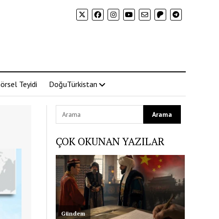
örsel Teyidi
DoğuTürkistan
ÇOK OKUNAN YAZILAR