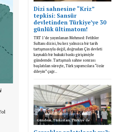
i
Yol