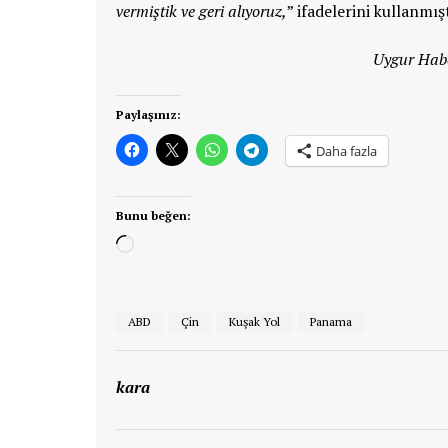
vermiştik ve geri alıyoruz,
” ifadelerini kullanmışt
Uygur Habe
Paylaşınız:
Daha fazla
Bunu beğen:
Yükleniyor...
ABD
Çin
Kuşak Yol
Panama
kara