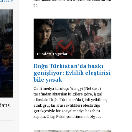
a yazı »
dans