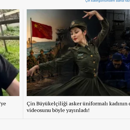
Çin kategorisinden daha fazl
’ye
Çin Büyükelçiliği asker üniformalı kadının 
videosunu böyle yayınladı!