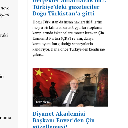
 neye
işimi
raki
in
Panama