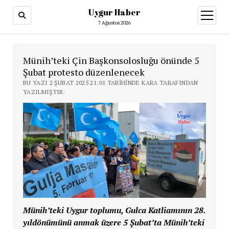
Uygur Haber
menüy
aç
7 Ağustos 2026
Münih’teki Çin Başkonsolosluğu önünde 5
Şubat protesto düzenlenecek
BU YAZI 2 ŞUBAT 2025 21:01 TARIHINDE KARA TARAFINDAN
YAZILMIŞTIR.
Münih’teki Uygur toplumu, Gulca Katliamının 28.
yıldönümünü anmak üzere 5 Şubat’ta Münih’teki