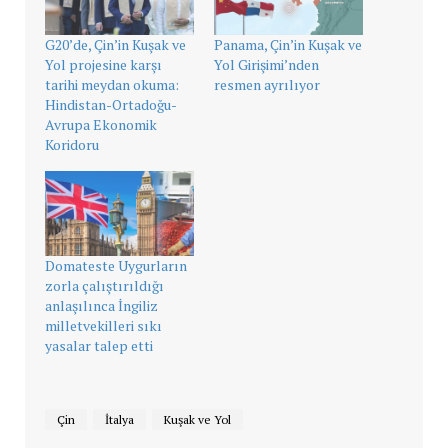
G20’de, Çin’in Kuşak ve
Panama, Çin’in Kuşak ve
Yol projesine karşı
Yol Girişimi’nden
tarihi meydan okuma:
resmen ayrılıyor
Hindistan-Ortadoğu-
Avrupa Ekonomik
Koridoru
Domateste Uygurların
zorla çalıştırıldığı
anlaşılınca İngiliz
milletvekilleri sıkı
yasalar talep etti
Çin
İtalya
Kuşak ve Yol