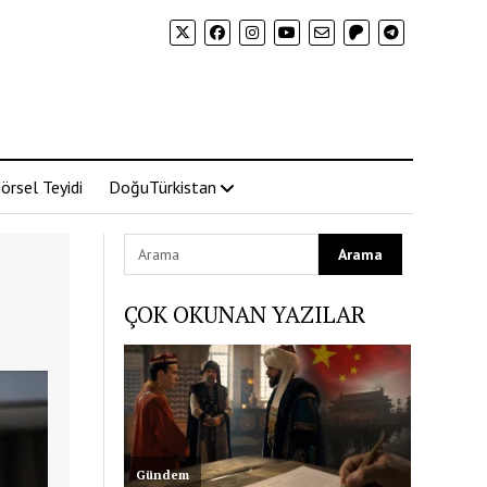
örsel Teyidi
DoğuTürkistan
ÇOK OKUNAN YAZILAR