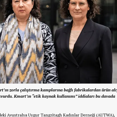
t’ın zorla çalıştırma kamplarına bağlı fabrikalardan ürün alı
vurdu. Kmart’ın “etik kaynak kullanımı” iddiaları bu davada
eki Avustralya Uygur Tangritagh Kadınlar Derneği (AUTWA),