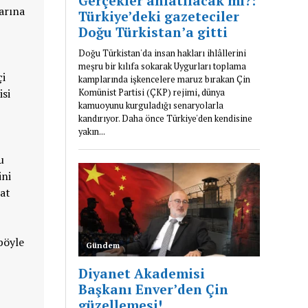
larına
çi
isi
u
ini
kat
böyle