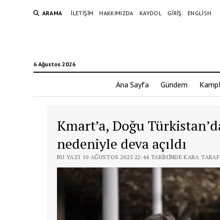
ARAMA
İLETIŞIM
HAKKIMIZDA
KAYDOL
GIRIŞ
ENGLISH
6 Ağustos 2026
Ana Sayfa
Gündem
Kampl
Kmart’a, Doğu Türkistan’da
nedeniyle deva açıldı
BU YAZI 10 AĞUSTOS 2025 22:44 TARIHINDE KARA TARA