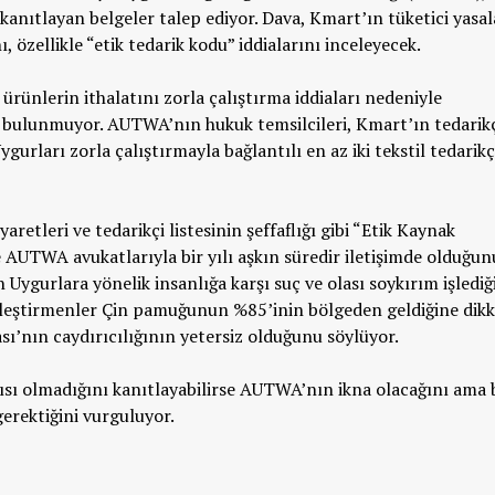
kanıtlayan belgeler talep ediyor. Dava, Kmart’ın tüketici yasa
 özellikle “etik tedarik kodu” iddialarını inceleyecek.
rünlerin ithalatını zorla çalıştırma iddiaları nedeniyle
a bulunmuyor. AUTWA’nın hukuk temsilcileri, Kmart’ın tedarik
Uygurları zorla çalıştırmayla bağlantılı en az iki tekstil tedarikç
retleri ve tedarikçi listesinin şeffaflığı gibi “Etik Kaynak
 AUTWA avukatlarıyla bir yılı aşkın süredir iletişimde olduğun
n Uygurlara yönelik insanlığa karşı suç ve olası soykırım işlediğ
 Eleştirmenler Çin pamuğunun %85’inin bölgeden geldiğine dik
sı’nın caydırıcılığının yetersiz olduğunu söylüyor.
ısı olmadığını kanıtlayabilirse AUTWA’nın ikna olacağını ama 
 gerektiğini vurguluyor.