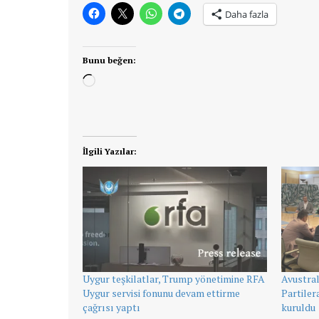
Daha fazla
Bunu beğen:
Yükleniyor...
İlgili Yazılar:
Uygur teşkilatlar, Trump yönetimine RFA
Avustra
Uygur servisi fonunu devam ettirme
Partiler
çağrısı yaptı
kuruldu