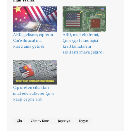
İlgili Yazılar:
ABD, gelişmiş çiplerin
ABD, müttefiklerini,
Çin’e ihracatına
Çin’e çip teknolojisi
kısıtlama getirdi
kısıtlamalarını
sıkılaştırmaya çağırdı
Çip üreten cihazları
imal eden ülkeler Çin’e
karşı cephe aldı
Çin
Güney Kore
Japonya
Uygur