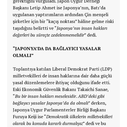
gerektiğini vurguladı. Japon Uygur Derneği
Başkanı Letip Ahmet ise Japonya’nın, Batı’da
uygulanan yaptırımların ardından Çin menşeli
şirketler için bir “kaçış noktası” hâline gelme riski
taşıdığını belirtti ve “
Japonya’nın insan hakları
değerleri bu süreçte zedelenmemelidir
” dedi.
“JAPONYA’DA DA BAĞLAYICI YASALAR
OLMALI”
Toplantıya katılan Liberal Demokrat Parti (LDP)
milletvekilleri de insan haklarına dair daha güçlü
yasal düzenlemelere ihtiyaç olduğunu ifade etti.
Eski Ekonomik Güvenlik Bakanı Takaichi Sanae,
“
Bu bir insan hakları meselesidir. ABD’deki gibi
bağlayıcı yasalar Japonya’da da olmalı
” derken,
Japonya Uygur Parlamenterler Birliği Başkanı
Furuya Keiji ise “
Demokratik ülkelerin milletvekilleri
olarak bu konuda kararlı durmalıyız
” dedi ve bu