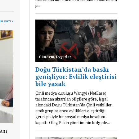
a yazı »
lem