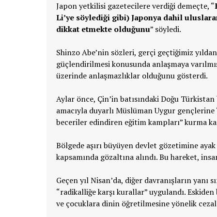
Japon yetkilisi gazetecilere verdiği demeçte, “
Li’ye söylediği gibi) Japonya dahil ulusl
dikkat etmekte olduğunu
” söyledi.
Shinzo Abe’nin sözleri, gerçi geçtiğimiz yıldan b
güçlendirilmesi konusunda anlaşmaya varılmış
üzerinde anlaşmazlıklar olduğunu gösterdi.
Aylar önce, Çin’in batısındaki Doğu Türkistan 
amacıyla duyarlı Müslüman Uygur gençlerine “
beceriler edindiren eğitim kampları” kurma kar
Bölgede aşırı büyüyen devlet gözetimine aya
kapsamında gözaltına alındı. Bu hareket, insan
Geçen yıl Nisan’da, diğer davranışların yanı 
“radikalliğe karşı kurallar” uygulandı. Eskiden
ve çocuklara dinin öğretilmesine yönelik ceza