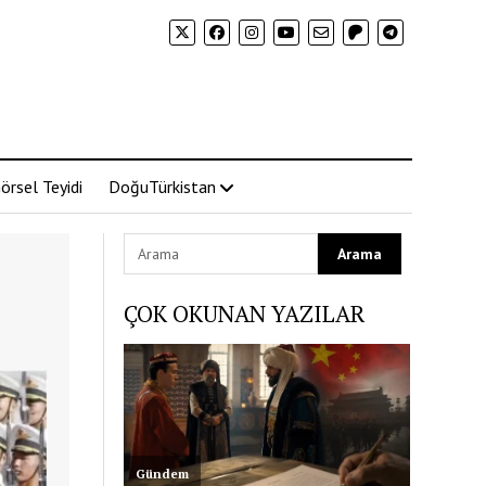
örsel Teyidi
DoğuTürkistan
ÇOK OKUNAN YAZILAR