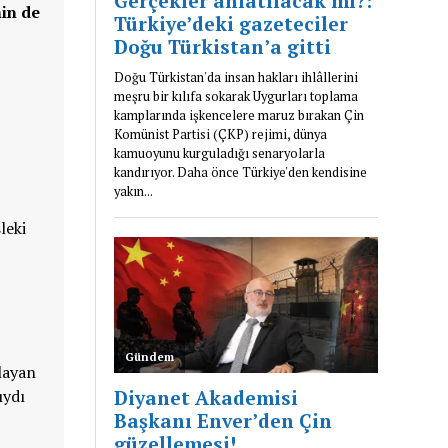
in de
leki
layan
ıydı