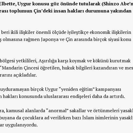
Elbette, Uygur konusu göz önünde tutularak (Shinzo Abe’n
ararası toplumun Çin’deki insan hakları durumuna yakından
eri ikili ilişkiler önemli ölçüde iyileştikçe ekonomik ilişkilerin
 olmasına rağmen Japonya ve Çin arasında birçok siyasi konu
bölgesi yetkilileri, Aşırılığa karşı koymak ve kökünü kurutmak
Mandarin Çincesi öğretilen, hukuk bilgileri kazandıran ve mes
arını açıkladılar.
k uyduramayan birçok Uygur “yeniden eğitim” kampanyası
 hakları konusunda uluslararası endişeleri daha da artırdı.
sıra, kamusal alanlarda “anormal” sakallar ve örtünmeleri yasak
 buyana da çocuklara ad verilirken bazı İslam isimlerinin yasakl
lar uygulanıyordu.