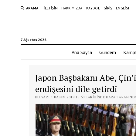
ARAMA
İLETIŞIM
HAKKIMIZDA
KAYDOL
GIRIŞ
ENGLISH
7 Ağustos 2026
Ana Sayfa
Gündem
Kampl
Japon Başbakanı Abe, Çin’i
endişesini dile getirdi
BU YAZI 1 KASIM 2018 15:50 TARIHINDE KARA TARAFIND