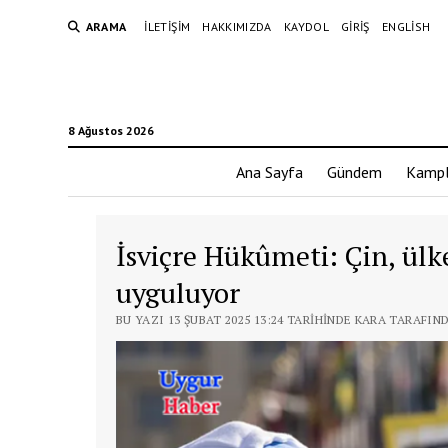
ARAMA
İLETIŞIM
HAKKIMIZDA
KAYDOL
GIRIŞ
ENGLISH
8 Ağustos 2026
Ana Sayfa
Gündem
Kampl
İsviçre Hükûmeti: Çin, ülk
uyguluyor
BU YAZI 13 ŞUBAT 2025 13:24 TARIHINDE KARA TARAFIN