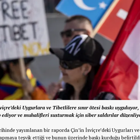
içre’deki Uygurlara ve Tibetlilere sınır ötesi baskı uyguluyor,
ediyor ve muhalifleri susturmak için siber saldırılar düzenliy
ihinde yayımlanan bir raporda Çin’in İsviçre’deki Uygurları ve
yapmaya teşvik ettiği ve bunun üzerinde baskı kurduğu belirtildi