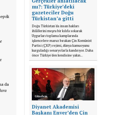
Gerçekler anlatılacak
mı?: Türkiye’deki
gazeteciler Doğu
eşvik
Türkistan’a gitti
Doğu Türkistan'da insan hakları
ihlâllerini meşru bir kılıfa sokarak
Uygurları toplama kamplarında
ve
işkencelere maruz bırakan Çin Komünist
Partisi (ÇKP) rejimi, dünya kamuoyunu
kurguladığı senaryolarla kandırıyor. Daha
önce Türkiye'den kendisine yakın...
r
ha da
lara
Gündem
Diyanet Akademisi
Başkanı Enver’den Çin