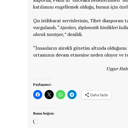
Raporda, Pekin’in “öncelikli hedeflerinden” biri
katılımını engellemek olduğu, bunun için özelli
Çin istihbarat servislerinin, Tibet diasporası
vurgulandı. “
Ajanları, diplomatik kimlikleri kull
olarak tanıtıyor,
” denildi.
“İnsanların sürekli gözetim altında olduğunu h
ortamının devam etmesine neden oluyor ve tem
Uygur Habe
Paylaşınız:
Daha fazla
Bunu beğen:
Yükleniyor...