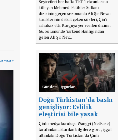
Seyircileri her hafta TRT 1 ekranlarına
kitleyen Mehmed: Fetihler Sultanı
dizisinin geçen sezonunda Ali Şir Nevai
karakterinin dikkat çeken sözleri, Çin'i
rahatsız etti. Kurguya yer verilen dizinin
66. bölümünde Yarkend Hanlığı'ndan
gelen Ali Şir Nev...
la yazı »
Gündem
,
Uygurlar
Doğu Türkistan’da baskı
genişliyor: Evlilik
eleştirisi bile yasak
Çinli medya kuruluşu Wangyi (NetEase)
tarafından aktarılan bilgilere göre, işgal
altındaki Doğu Türkistan’da Çinli