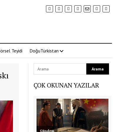
örsel Teyidi
DoğuTürkistan
skı
ÇOK OKUNAN YAZILAR
Gündem