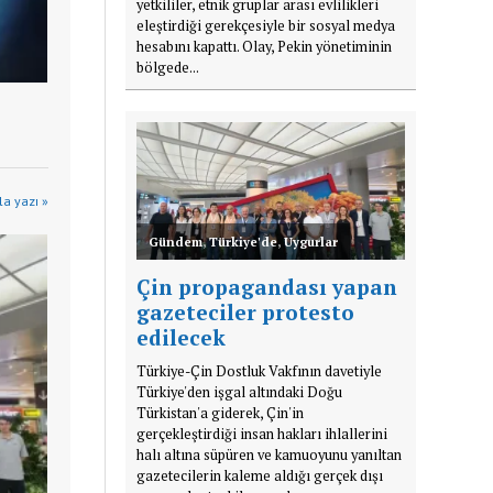
yetkililer, etnik gruplar arası evlilikleri
eleştirdiği gerekçesiyle bir sosyal medya
hesabını kapattı. Olay, Pekin yönetiminin
bölgede...
a yazı »
Gündem
,
Türkiye'de
,
Uygurlar
Çin propagandası yapan
gazeteciler protesto
edilecek
Türkiye-Çin Dostluk Vakfının davetiyle
Türkiye'den işgal altındaki Doğu
Türkistan'a giderek, Çin'in
gerçekleştirdiği insan hakları ihlallerini
halı altına süpüren ve kamuoyunu yanıltan
gazetecilerin kaleme aldığı gerçek dışı