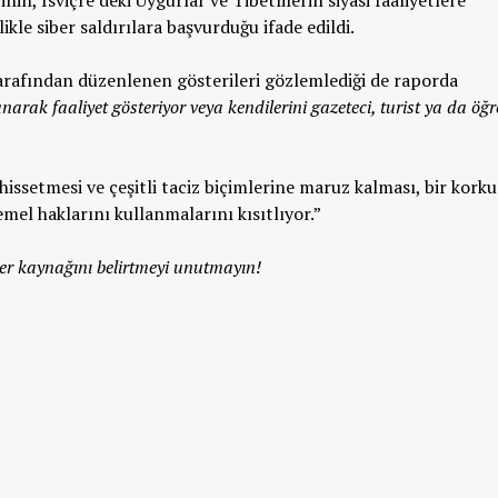
nin, İsviçre’deki Uygurlar ve Tibetlilerin siyasi faaliyetlere
kle siber saldırılara başvurduğu ifade edildi.
 tarafından düzenlenen gösterileri gözlemlediği de raporda
anarak faaliyet gösteriyor veya kendilerini gazeteci, turist ya da öğr
issetmesi ve çeşitli taciz biçimlerine maruz kalması, bir korku
el haklarını kullanmalarını kısıtlıyor.”
r kaynağını belirtmeyi unutmayın!