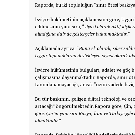
Raporda, bu iki topluluğun “sınır ötesi baskıya
İsviçre hükûmetinin açıklamasına göre, Uygurl
edilmesinin yanı sıra, “
siyasi olarak aktif kişil
alındığına dair de göstergeler bulunmaktadır.
”
Açıklamada ayrıca, “
Buna ek olarak, siber saldır
Uygur topluluklarını destekleyen siyasi olarak akt
İsviçre hükûmetinin bulguları, adalet ve göç b
çalışmasına dayanmaktadır. Raporda, sınır öte
tanımlanamayacağı, ancak “uzun vadede İsviçre
Bu tür baskının, gelişen dijital teknoloji ve ot
artacağı” öngörülmektedir. Rapora göre, Çin, d
göre, Çin’in yanı sıra Rusya, İran ve Türkiye gibi
almaktadır.
”