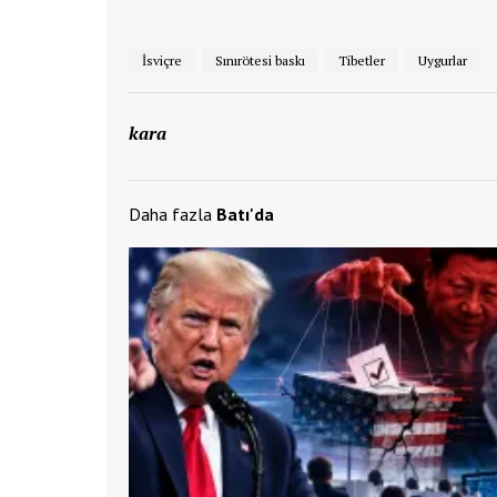
İsviçre
Sınırötesi baskı
Tibetler
Uygurlar
kara
Daha fazla
Batı'da