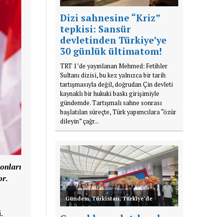
Dizi sahnesine “Kriz”
tepkisi: Sansür
devletinden Türkiye’ye
30 günlük ültimatom!
TRT 1’de yayınlanan Mehmed: Fetihler
Sultanı dizisi, bu kez yalnızca bir tarih
tartışmasıyla değil, doğrudan Çin devleti
kaynaklı bir hukuki baskı girişimiyle
gündemde. Tartışmalı sahne sonrası
başlatılan süreçte, Türk yapımcılara “özür
dileyin” çağr...
 onları
or.
Gündem
,
Türkistan
,
Türkiye'de
.