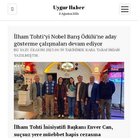
Uygur Haber
menüy
aç
8 Ağustos 2026
İlham Tohti’yi Nobel Barış Ödülü’ne aday
gösterme çalışmaları devam ediyor
BU YAZI 5 KASIM 2023 00:39 TARIHINDE KARA TARAFINDAN
YAZILMIŞTIR.
İlham Tohti İnisiyatifi Başkanı Enver Can,
suçsuz yere müebbet hapis cezasına