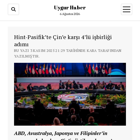
Uygur Haber
menüy
aç
6 Ağustos 2026
Hint-Pasifik’te Çin’e karşı 4’lü işbirliği
adımı
BU YAZI 3 KASIM 2025 21:29 TARIHINDE KARA TARAFINDAN
YAZILMIŞTIR.
ABD, Avustralya, Japonya ve Filipinler’in