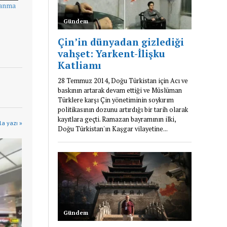
 anma
a yazı »