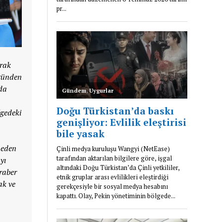
arak
 günden
nda
lgedeki
meden
yı
raber
ak ve