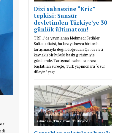
lar
di.