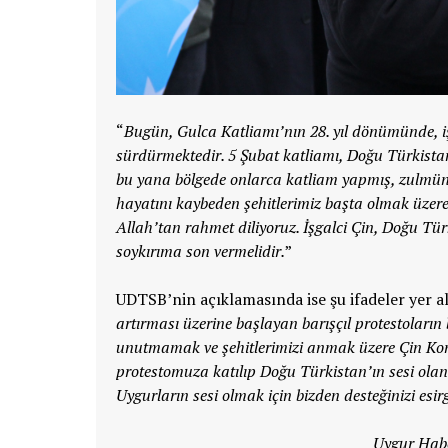
“
Bugün, Gulca Katliamı’nın 28. yıl dönümünde, iş
sürdürmektedir. 5 Şubat katliamı, Doğu Türkistan
bu yana bölgede onlarca katliam yapmış, zulmünü
hayatını kaybeden şehitlerimiz başta olmak üzere,
Allah’tan rahmet diliyoruz. İşgalci Çin, Doğu Türk
soykırıma son vermelidir.
”
UDTSB’nin açıklamasında ise şu ifadeler yer al
artırması üzerine başlayan barışçıl protestoların
unutmamak ve şehitlerimizi anmak üzere Çin Kon
protestomuza katılıp Doğu Türkistan’ın sesi olan
Uygurların sesi olmak için bizden desteğinizi esir
Uygur Habe