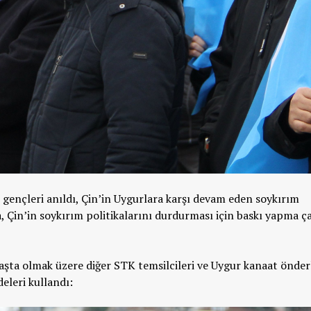
 gençleri anıldı, Çin’in Uygurlara karşı devam eden soykırım
a, Çin’in soykırım politikalarını durdurması için baskı yapma ça
şta olmak üzere diğer STK temsilcileri ve Uygur kanaat önder
leri kullandı: