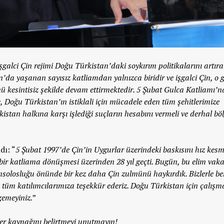
galci Çin rejimi Doğu Türkistan’daki soykırım politikalarını artır
’da yaşanan sayısız katliamdan yalnızca biridir ve işgalci Çin, o
 kesintisiz şekilde devam ettirmektedir. 5 Şubat Gulca Katliamı’
 Doğu Türkistan’ın istiklali için mücadele eden tüm şehitlerimize
istan halkına karşı işlediği suçların hesabını vermeli ve derhal bö
dı: “
5 Şubat 1997’de Çin’in Uygurlar üzerindeki baskısını hız kes
 bir katliama dönüşmesi üzerinden 28 yıl geçti. Bugün, bu elim vaka
solosluğu önünde bir kez daha Çin zulmünü haykırdık. Bizlerle be
 tüm katılımcılarımıza teşekkür ederiz. Doğu Türkistan için çalışm
gemeyiniz.
”
r kaynağını belirtmeyi unutmayın!