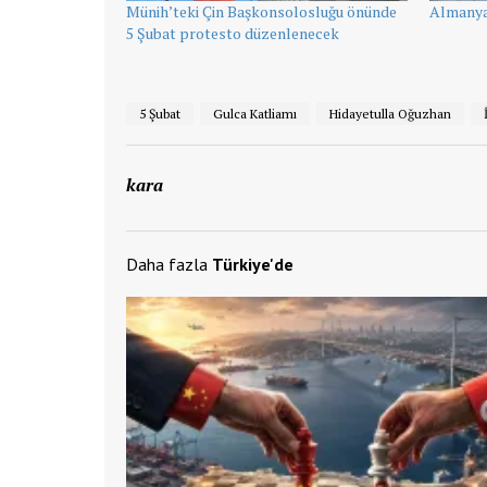
Münih’teki Çin Başkonsolosluğu önünde
Almanya
5 Şubat protesto düzenlenecek
5 Şubat
Gulca Katliamı
Hidayetulla Oğuzhan
kara
Daha fazla
Türkiye'de