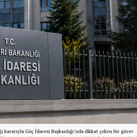
kararıyla Göç İdaresi Başkanlığı’nda dikkat çeken bir görev