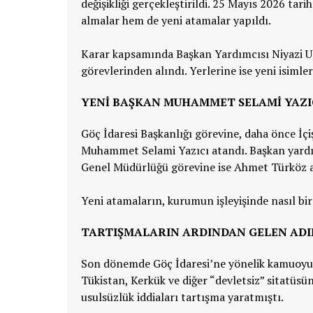
değişikliği gerçekleştirildi. 25 Mayıs 2026 t
almalar hem de yeni atamalar yapıldı.
Karar kapsamında Başkan Yardımcısı Niyazi 
görevlerinden alındı. Yerlerine ise yeni isimler 
YENİ BAŞKAN MUHAMMET SELAMİ YAZI
Göç İdaresi Başkanlığı görevine, daha önce İçi
Muhammet Selami Yazıcı atandı. Başkan yardım
Genel Müdürlüğü görevine ise Ahmet Türköz a
Yeni atamaların, kurumun işleyişinde nasıl bi
TARTIŞMALARIN ARDINDAN GELEN AD
Son dönemde Göç İdaresi’ne yönelik kamuoyunda
Tükistan, Kerkük ve diğer “devletsiz” sitatüsü
usulsüzlük iddiaları tartışma yaratmıştı.