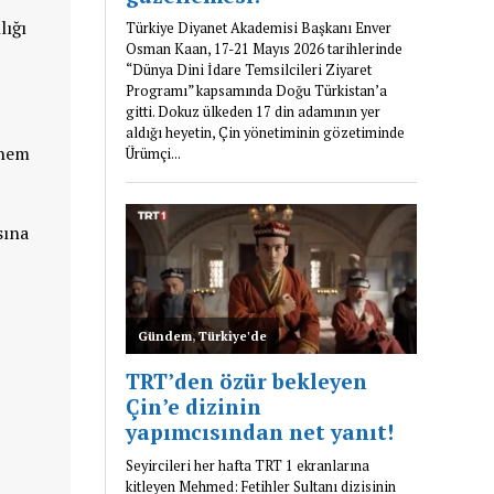
lığı
 hem
sına