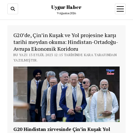
Uygur Haber
menüy
aç
9 Ağustos 2026
G20’de, Çin’in Kuşak ve Yol projesine karşı
tarihi meydan okuma: Hindistan-Ortadoğu-
Avrupa Ekonomik Koridoru
BU YAZI 13 EYLÜL 2023 12:15 TARIHINDE KARA TARAFINDAN
YAZILMIŞTIR.
G20 Hindistan zirvesinde Çin’in Kuşak Yol