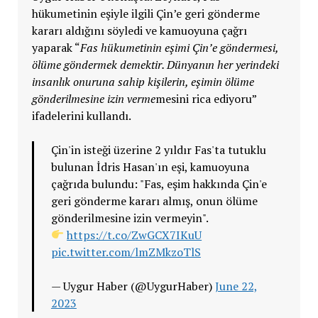
hükumetinin eşiyle ilgili Çin’e geri gönderme
kararı aldığını söyledi ve kamuoyuna çağrı
yaparak “
Fas hükumetinin eşimi Çin’e göndermesi,
ölüme göndermek demektir. Dünyanın her yerindeki
insanlık onuruna sahip kişilerin, eşimin ölüme
gönderilmesine izin verme
mesini rica ediyoru”
ifadelerini kullandı.
Çin'in isteği üzerine 2 yıldır Fas'ta tutuklu
bulunan İdris Hasan'ın eşi, kamuoyuna
çağrıda bulundu: "Fas, eşim hakkında Çin'e
geri gönderme kararı almış, onun ölüme
gönderilmesine izin vermeyin".
https://t.co/ZwGCX7IKuU
pic.twitter.com/lmZMkzoTlS
— Uygur Haber (@UygurHaber)
June 22,
2023