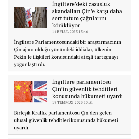
İngiltere’deki casusluk
skandalları Çin’e karşı daha
sert tutum çağrılarını
körüklüyor
14 EYLÜL 2023 13:46
İngiltere Parlamentosundaki bir araştırmacının
Çin ajanı olduğu yönündeki iddialar, ülkenin
Pekin'le ilişkileri konusundaki ateşli tartışmayı
yoğunlaştırdı.
İngiltere parlamentosu
Çin’in güvenlik tehditleri
konusunda hükumeti uyardı
19 TEMMUZ 2023 10:51
Birleşik Krallık parlamentosu Çin'den gelen
ulusal güvenlik tehditleri konusunda hükumeti
uyardı.