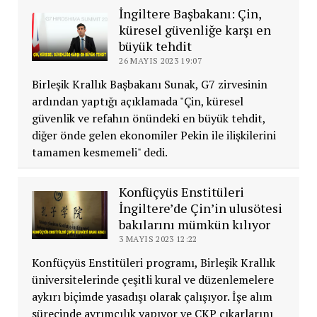
İngiltere Başbakanı: Çin,
küresel güvenliğe karşı en
büyük tehdit
26 MAYIS 2023 19:07
Birleşik Krallık Başbakanı Sunak, G7 zirvesinin
ardından yaptığı açıklamada "Çin, küresel
güvenlik ve refahın önündeki en büyük tehdit,
diğer önde gelen ekonomiler Pekin ile ilişkilerini
tamamen kesmemeli" dedi.
Konfüçyüs Enstitüleri
İngiltere’de Çin’in ulusötesi
bakılarını mümkün kılıyor
3 MAYIS 2023 12:22
Konfüçyüs Enstitüleri programı, Birleşik Krallık
üniversitelerinde çeşitli kural ve düzenlemelere
aykırı biçimde yasadışı olarak çalışıyor. İşe alım
sürecinde ayrımcılık yapıyor ve ÇKP çıkarlarını