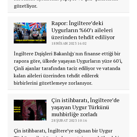
gözetliyor.
Rapor: İngiltere’deki
Uygurların %60’ı aileleri
üzerinden tehdit ediliyor
18 NISAN 2023 16:02
İngiltere Dışişleri Bakanlığı'nın finanse ettiği bir
rapora göre, ülkede yaşayan Uygurların yüze 60'i,
Çinli ajanlar tarafından taciz ediliyor ve vatanda
kalan aileleri üzerinden tehdit edilerek
birbirlerini gözetlemeye zorlanıyor.
Çin istihbaratı, İngiltere’de
yaşayan Uygur Türkünü
muhbirliğe zorladı
28 ŞUBAT 2023 10:16
Çin istihbaratı, İngiltere’ye sığınan bir Uygur