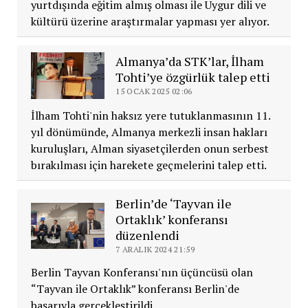
yurtdışında eğitim almış olması ile Uygur dili ve
kültürü üzerine araştırmalar yapması yer alıyor.
Almanya’da STK’lar, İlham
Tohti’ye özgürlük talep etti
15 OCAK 2025 02:06
İlham Tohti'nin haksız yere tutuklanmasının 11.
yıl dönümünde, Almanya merkezli insan hakları
kuruluşları, Alman siyasetçilerden onun serbest
bırakılması için harekete geçmelerini talep etti.
Berlin’de ‘Tayvan ile
Ortaklık’ konferansı
düzenlendi
7 ARALIK 2024 21:59
Berlin Tayvan Konferansı'nın üçüncüsü olan
“Tayvan ile Ortaklık” konferansı Berlin'de
başarıyla gerçekleştirildi.