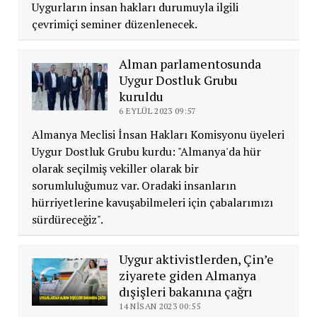
Uygurların insan hakları durumuyla ilgili
çevrimiçi seminer düzenlenecek.
Alman parlamentosunda
Uygur Dostluk Grubu
kuruldu
6 EYLÜL 2023 09:57
Almanya Meclisi İnsan Hakları Komisyonu üyeleri
Uygur Dostluk Grubu kurdu: "Almanya'da hür
olarak seçilmiş vekiller olarak bir
sorumluluğumuz var. Oradaki insanların
hürriyetlerine kavuşabilmeleri için çabalarımızı
sürdüreceğiz".
Uygur aktivistlerden, Çin’e
ziyarete giden Almanya
dışişleri bakanına çağrı
14 NISAN 2023 00:55