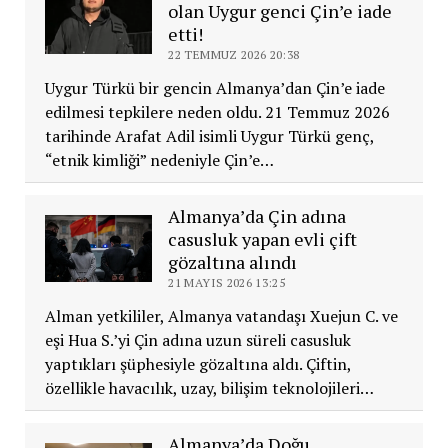
olan Uygur genci Çin’e iade
etti!
22 TEMMUZ 2026 20:38
Uygur Türkü bir gencin Almanya’dan Çin’e iade
edilmesi tepkilere neden oldu. 21 Temmuz 2026
tarihinde Arafat Adil isimli Uygur Türkü genç,
“etnik kimliği” nedeniyle Çin’e…
Almanya’da Çin adına
casusluk yapan evli çift
gözaltına alındı
21 MAYIS 2026 13:25
Alman yetkililer, Almanya vatandaşı Xuejun C. ve
eşi Hua S.’yi Çin adına uzun süreli casusluk
yaptıkları şüphesiyle gözaltına aldı. Çiftin,
özellikle havacılık, uzay, bilişim teknolojileri…
Almanya’da Doğu