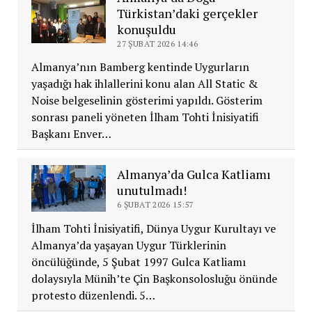
Türkistan’daki gerçekler
konuşuldu
27 ŞUBAT 2026 14:46
Almanya’nın Bamberg kentinde Uygurların
yaşadığı hak ihlallerini konu alan All Static &
Noise belgeselinin gösterimi yapıldı. Gösterim
sonrası paneli yöneten İlham Tohti İnisiyatifi
Başkanı Enver…
Almanya’da Gulca Katliamı
unutulmadı!
6 ŞUBAT 2026 15:57
İlham Tohti İnisiyatifi, Dünya Uygur Kurultayı ve
Almanya’da yaşayan Uygur Türklerinin
öncülüğünde, 5 Şubat 1997 Gulca Katliamı
dolaysıyla Münih’te Çin Başkonsolosluğu önünde
protesto düzenlendi. 5…