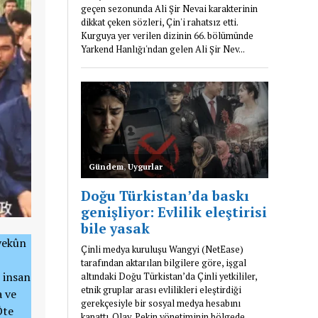
pyekûn
 insan
a ve
Öte