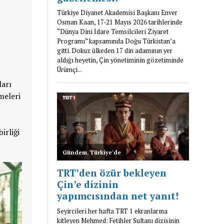
ları
meleri
irliği