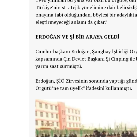
1996 yılından bu yana var olan bu örgüte, Uk
Türkiye’nin stratejik yönelimine dair belirsizli
onayına tabi olduğundan, böylesi bir adaylıkt
eleştirmeyeceği anlamı da çıkar.”
ERDOĞAN VE Şİ BİR ARAYA GELDİ
Cumhurbaşkanı Erdoğan, Şanghay İşbirliği Örgü
kapsamında Çin Devlet Başkanı Şi Cinping ile b
yarım saat sürmüştü.
Erdoğan, ŞİÖ Zirvesinin sonunda yaptığı günde
Örgütü’ne tam üyelik” ifadesini kullanmıştı.