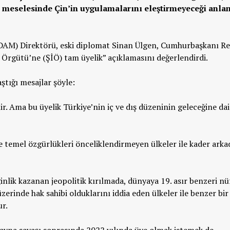
ar meselesinde Çin’in uygulamalarını eleştirmeyeceği anla
EDAM) Direktörü, eski diplomat Sinan Ülgen, Cumhurbaşkanı R
 Örgütü’ne (ŞİÖ) tam üyelik” açıklamasını değerlendirdi.
tığı mesajlar şöyle:
ir. Ama bu üyelik Türkiye’nin iç ve dış düzeninin geleceğine dai
temel özgürlükleri önceliklendirmeyen ülkeler ile kader arkad
nlik kazanan jeopolitik kırılmada, dünyaya 19. asır benzeri nü
erinde hak sahibi olduklarını iddia eden ülkeler ile benzer bir
ur.