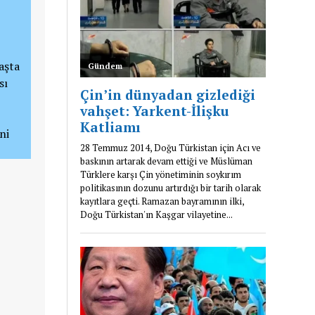
aşta
sı
ni