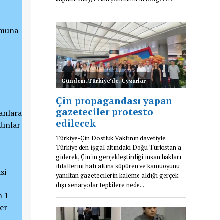
umuna
lanlara
dınlar
si
n 1
ler