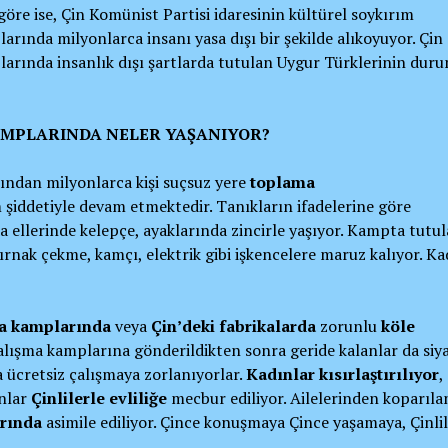
göre ise, Çin Komünist Partisi idaresinin kültürel soykırım
rında milyonlarca insanı yasa dışı bir şekilde alıkoyuyor. Çin
arında insanlık dışı şartlarda tutulan Uygur Türklerinin dur
AMPLARINDA NELER YAŞANIYOR?
ından milyonlarca kişi suçsuz yere
toplama
 şiddetiyle devam etmektedir. Tanıkların ifadelerine göre
rda ellerinde kelepçe, ayaklarında zincirle yaşıyor. Kampta tutu
 Tırnak çekme, kamçı, elektrik gibi işkencelere maruz kalıyor. Ka
a kamplarında
veya
Çin’deki fabrikalarda
zorunlu
köle
çalışma kamplarına gönderildikten sonra geride kalanlar da siya
ücretsiz çalışmaya zorlanıyorlar.
Kadınlar kısırlaştırılıyor
,
ınlar
Çinlilerle evliliğe
mecbur ediliyor. Ailelerinden koparıla
rında
asimile ediliyor. Çince konuşmaya Çince yaşamaya, Çinli