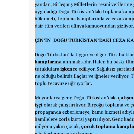
yandan, Birleşmiş Milletlerin resmi verilerine 
uyguladığı Doğu Türkistan’daki toplama kampla
hükumeti, toplama kamplarında ve ceza kampl
dair tüm verileri dünya kamuoyundan gizliyor.
ÇİN’İN DOĞU TÜRKİSTAN’DAKİ CEZA K
Doğu Türkistan’da Uygur ve diğer Türk halklar
kamplarına
alınmaktadır. Halen bu baskı tüm
tutuklulara
işkence
ediliyor. Sağlıksız şartla
ne olduğu belirsiz ilaçlar ve iğneler veriliyor.
toplu tecavüze uğruyorlar.
Milyonlarca genç Doğu Türkistan’daki
çalışm
işçi
olarak çalıştırılıyor. Birçoğu toplama ve 
propaganda ezberlemeye, kamu hizmeti adıyla 
hamilelere zorla kürtaj yaptırılıyor. Genç kad
milyona yakın çocuk,
çocuk toplama kampla
gibi beslenmeye zorlanıyor.