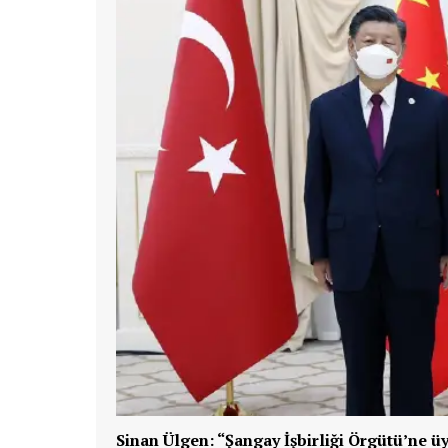
Sinan Ülgen: “Şangay İşbirliği Örgütü’ne ü