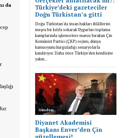
mı da
ecep
r
aşlığı
fuz