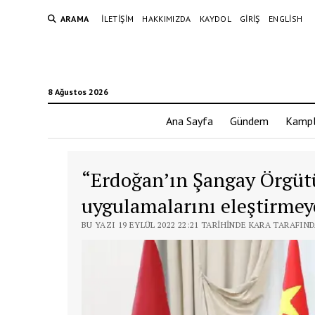
ARAMA
İLETIŞIM
HAKKIMIZDA
KAYDOL
GIRIŞ
ENGLISH
8 Ağustos 2026
Ana Sayfa
Gündem
Kampl
“Erdoğan’ın Şangay Örgütü
uygulamalarını eleştirmey
BU YAZI 19 EYLÜL 2022 22:21 TARIHINDE KARA TARAFIN