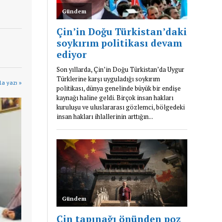
a yazı »