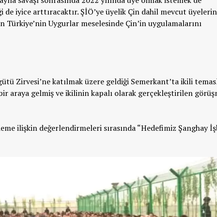
rayna savaşı sonrasında 2022 yılında üye olmak istemek de
ği de iyice arttıracaktır. ŞİÖ’ye üyelik Çin dahil mevcut üyelerin
an Türkiye’nin Uygurlar meselesinde Çin’in uygulamalarını
tü Zirvesi’ne katılmak üzere geldiği Semerkant’ta ikili temas
ir araya gelmiş ve ikilinin kapalı olarak gerçekleştirilen görüş
me ilişkin değerlendirmeleri sırasında “Hedefimiz Şanghay İşb