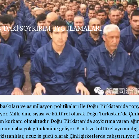
N’DAKİ SOYKIRIM UYGULAMALARI
askıları ve asimilasyon politikaları ile Doğu Türkistan’da to
or. Milli, dini, siyasi ve kültürel olarak Doğu Türkistan’da Çinli
ın kurbanı olmaktadır. Doğu Türkistan’da soykırıma varan ağır
unun daha çok gündemine geliyor. Etnik ve kültürel ayrımcılığ
stanlılar, ucuz iş gücü olarak Çinli şirketlerde çalıştırılıyor. 