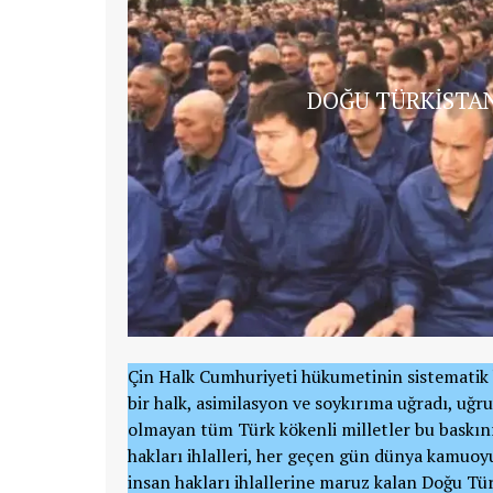
DOĞU TÜRKİSTA
Çin Halk Cumhuriyeti hükumetinin sistematik b
bir halk, asimilasyon ve soykırıma uğradı, uğruy
olmayan tüm Türk kökenli milletler bu baskın
hakları ihlalleri, her geçen gün dünya kamuoy
insan hakları ihlallerine maruz kalan Doğu Türki