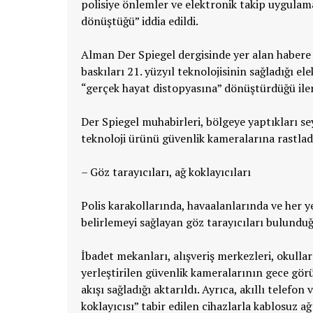
polisiye önlemler ve elektronik takip uygula
dönüştüğü” iddia edildi.
Alman Der Spiegel dergisinde yer alan habere 
baskıları 21. yüzyıl teknolojisinin sağladığı el
“gerçek hayat distopyasına” dönüştürdüğü iler
Der Spiegel muhabirleri, bölgeye yaptıkları s
teknoloji ürünü güvenlik kameralarına rastladık
– Göz tarayıcıları, ağ koklayıcıları
Polis karakollarında, havaalanlarında ve her
belirlemeyi sağlayan göz tarayıcıları bulunduğu
İbadet mekanları, alışveriş merkezleri, okullar 
yerleştirilen güvenlik kameralarının gece görü
akışı sağladığı aktarıldı. Ayrıca, akıllı telefo
koklayıcısı” tabir edilen cihazlarla kablosuz ağ