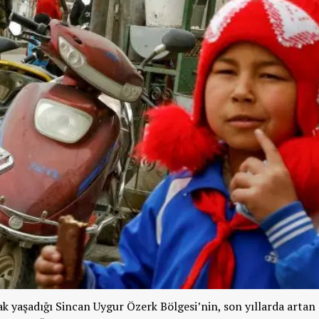
 yaşadığı Sincan Uygur Özerk Bölgesi’nin, son yıllarda artan