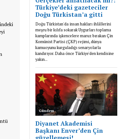
indeki
eyi
n
üntü