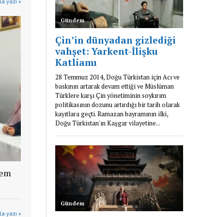
a yazı »
lem
a yazı »