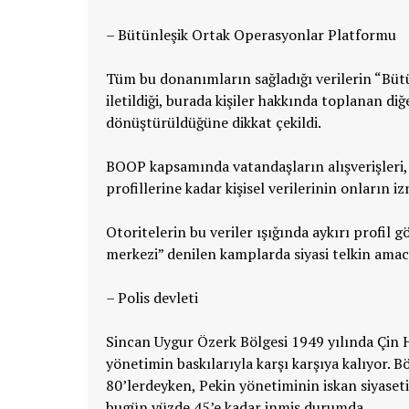
– Bütünleşik Ortak Operasyonlar Platformu
Tüm bu donanımların sağladığı verilerin “Büt
iletildiği, burada kişiler hakkında toplanan di
dönüştürüldüğüne dikkat çekildi.
BOOP kapsamında vatandaşların alışverişleri, p
profillerine kadar kişisel verilerinin onların iz
Otoritelerin bu veriler ışığında aykırı profil 
merkezi” denilen kamplarda siyasi telkin amacı
– Polis devleti
Sincan Uygur Özerk Bölgesi 1949 yılında Çin H
yönetimin baskılarıyla karşı karşıya kalıyor. 
80’lerdeyken, Pekin yönetiminin iskan siyaset
bugün yüzde 45’e kadar inmiş durumda.