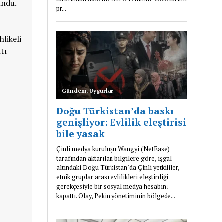
undu.
hlikeli
tı
i