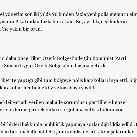
l yönetim son iki yılda 90 binden fazla yeni polis memuru alı
ısının 2 katından fazla bir rakam. Bu, ayrılıkçı eğilimlerin
’ne yakın bir oran.
çin daha önce Tibet Özerk Bölgesi’nde Çin Komünist Parti
a Sincan Uygur Özerk Bölgesi’nin başına getirdi.
ibet’te yaptığı gibi tüm bölgeye polis karakolları inşa etti. Sı
n karakollar her belde köy ve kasabaya yayıldı.
kleiter” adı verilen mahalle sorumlusu partililere benzer
lerin evlerine girerek onları sorgulama yetkisi bulunuyor.
birbirleri hakkında muhbirlik yapmaya zorlandığı iddia edildi.
dan biri, mahalle müfettişinin kendisine artık komşularından