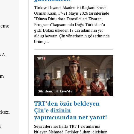
steme
DNA
im
rkezi
u