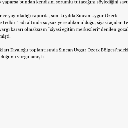
y yaparsa bundan kendisini sorumlu tutacağını söylediğini sav
ce yayınladığı raporda, son iki yılda Sincan Uygur Özerk
e tedbiri” adı altında suçsuz yere alıkonulduğu, siyasi açıdan te
yargı kararı olmaksızın “siyasi eğitim merkezleri” denilen gözal
işti.​
Hakları Diyaloğu toplantısında Sincan Uygur Özerk Bölgesi’ndek
olduğunu vurgulamıştı.