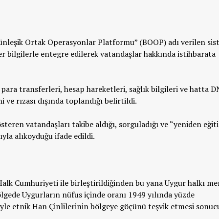
ünleşik Ortak Operasyonlar Platformu” (BOOP) adı verilen si
ğer bilgilerle entegre edilerek vatandaşlar hakkında istihbarata
ara transferleri, hesap hareketleri, sağlık bilgileri ve hatta 
ni ve rızası dışında toplandığı belirtildi.
gösteren vatandaşları takibe aldığı, sorguladığı ve “yeniden eğit
yla alıkoyduğu ifade edildi.
alk Cumhuriyeti ile birleştirildiğinden bu yana Uygur halkı me
Bölgede Uygurların nüfus içinde oranı 1949 yılında yüzde
iyle etnik Han Çinlilerinin bölgeye göçünü teşvik etmesi sonuc