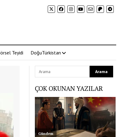
örsel Teyidi
DoğuTürkistan
ÇOK OKUNAN YAZILAR