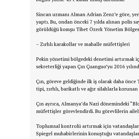
Sincan uzmanı Alman Adrian Zenz’e göre, yere
yaptı. Bu, ondan önceki 7 yılda alınan polis say
görüldüğü komşu Tibet Özerk Yönetim Bölgesi
– Zırhlı karakollar ve mahalle müfettişleri
Pekin yönetimi bölgedeki denetimi artırmak i
sekreterliği yapan Çın Çuanguo’yu 2016 yılınd
Çın, göreve geldiğinde ilk iş olarak daha önce T
tipi, zırhlı, barikatlı ve ağır silahlarla koruna
Çın ayrıca, Almanya’da Nazi dönemindeki “Bloc
müfettişler görevlendirdi. Bu görevlilerin aile
Toplumsal kontrolü artırmak için vatandaşlar 
Spiegel muhabirlerinin konuştuğu vatandaşlar