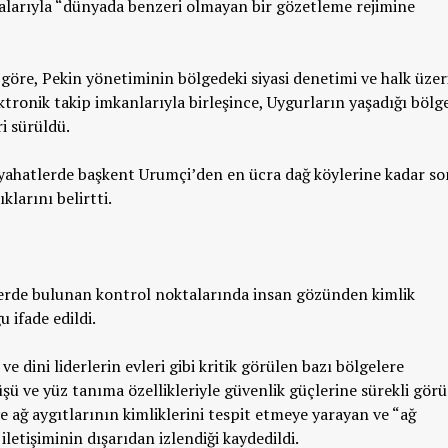
malarıyla “dünyada benzeri olmayan bir gözetleme rejimine
göre, Pekin yönetiminin bölgedeki siyasi denetimi ve halk üzer
ektronik takip imkanlarıyla birleşince, Uygurların yaşadığı bölg
i sürüldü.
eyahatlerde başkent Urumçi’den en ücra dağ köylerine kadar so
larını belirtti.
 yerde bulunan kontrol noktalarında insan gözünden kimlik
 ifade edildi.
ve dini liderlerin evleri gibi kritik görülen bazı bölgelere
şü ve yüz tanıma özellikleriyle güvenlik güçlerine sürekli gör
n ve ağ aygıtlarının kimliklerini tespit etmeye yarayan ve “ağ
 iletişiminin dışarıdan izlendiği kaydedildi.