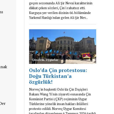
mı
ğınak
 Der