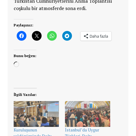
Türkistan Cumhuriyetlerini Anma Toplantısı
coşkulu bir atmosferde sona erdi.
Paylaşınız:
Daha fazla
Bunu beğen:
Yükleniyor...
İlgili Yazılar:
Kuruluşunun
İstanbul’da Uygur
yıldönümünde Doğu
Türkleri, Doğu