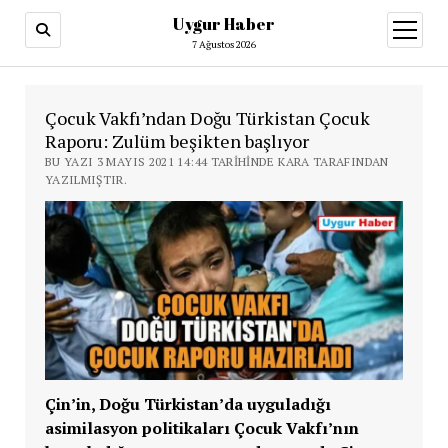
Uygur Haber
menüy
aç
7 Ağustos 2026
Çocuk Vakfı’ndan Doğu Türkistan Çocuk
Raporu: Zulüm beşikten başlıyor
BU YAZI 3 MAYIS 2021 14:44 TARIHINDE KARA TARAFINDAN
YAZILMIŞTIR.
Çin’in, Doğu Türkistan’da uyguladığı
asimilasyon politikaları Çocuk Vakfı’nın