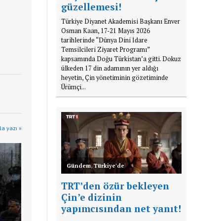
güzellemesi!
Türkiye Diyanet Akademisi Başkanı Enver
Osman Kaan, 17-21 Mayıs 2026
tarihlerinde “Dünya Dini İdare
Temsilcileri Ziyaret Programı”
kapsamında Doğu Türkistan’a gitti. Dokuz
ülkeden 17 din adamının yer aldığı
heyetin, Çin yönetiminin gözetiminde
Ürümçi...
a yazı »
Gündem
,
Türkiye'de
TRT’den özür bekleyen
Çin’e dizinin
yapımcısından net yanıt!