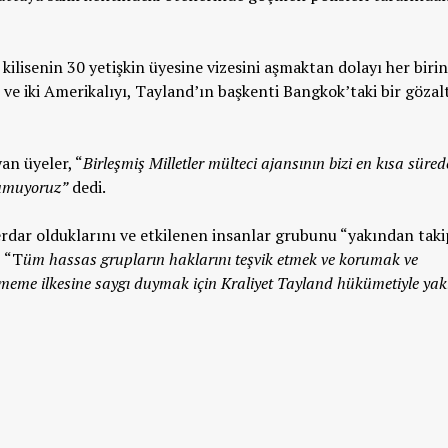
isenin 30 yetişkin üyesine vizesini aşmaktan dolayı her biri
 ve iki Amerikalıyı, Tayland’ın başkenti Bangkok’taki bir gözal
an üyeler, “
Birleşmiş Milletler mülteci ajansının bizi en kısa süred
 umuyoruz”
dedi.
rdar olduklarını ve etkilenen insanlar grubunu “yakından taki
, “T
üm hassas grupların haklarını teşvik etmek ve korumak ve
etmeme ilkesine saygı duymak için Kraliyet Tayland hükümetiyle ya