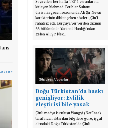
Seyircileri her hafta TRT 1 ekranlarına
kitleyen Mehmed: Fetihler Sultanı
dizisinin geçen sezonunda Ali Şir Nevai
karakterinin dikkat çeken sözleri, Çin'i
rahatsız etti. Kurguya yer verilen dizinin
66. bölümünde Yarkend Hanlığı'ndan
gelen Ali Şir Nev...
dans
a yazı »
Gündem
,
Uygurlar
Doğu Türkistan’da baskı
genişliyor: Evlilik
eleştirisi bile yasak
Çinli medya kuruluşu Wangyi (NetEase)
tarafından aktarılan bilgilere göre, işgal
altındaki Doğu Türkistan’da Çinli