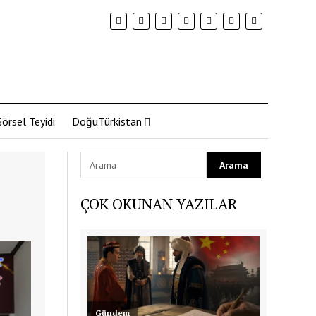
örsel Teyidi
DoğuTürkistan
ÇOK OKUNAN YAZILAR
Gündem