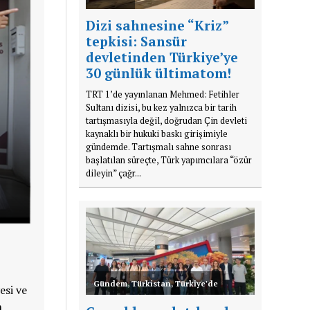
Dizi sahnesine “Kriz”
tepkisi: Sansür
devletinden Türkiye’ye
30 günlük ültimatom!
TRT 1’de yayınlanan Mehmed: Fetihler
Sultanı dizisi, bu kez yalnızca bir tarih
tartışmasıyla değil, doğrudan Çin devleti
kaynaklı bir hukuki baskı girişimiyle
gündemde. Tartışmalı sahne sonrası
başlatılan süreçte, Türk yapımcılara “özür
dileyin” çağr...
Gündem
,
Türkistan
,
Türkiye'de
esi ve
n