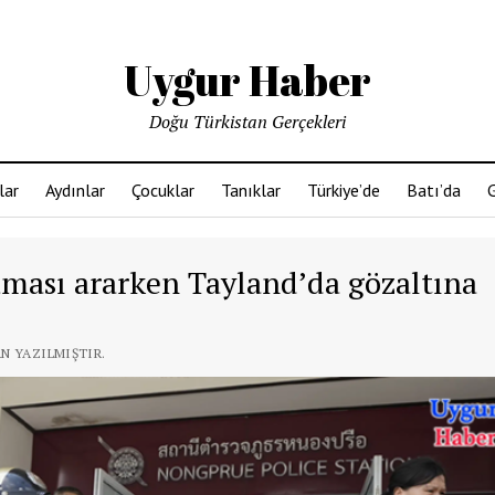
Uygur Haber
Doğu Türkistan Gerçekleri
lar
Aydınlar
Çocuklar
Tanıklar
Türkiye’de
Batı’da
G
uması ararken Tayland’da gözaltına
AN YAZILMIŞTIR.