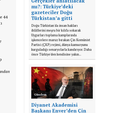
Gerçekler anlatılacak
mı?: Türkiye’deki
gazeteciler Doğu
ne 44
Türkistan’a gitti
tı
Doğu Türkistan'da insan hakları
ihlâllerini meşru bir kılıfa sokarak
Uygurları toplama kamplarında
işkencelere maruz bırakan Çin Komünist
e
Partisi (ÇKP) rejimi, dünya kamuoyunu
kurguladığı senaryolarla kandırıyor. Daha
önce Türkiye'den kendisine yakın...
p
kından
Gündem
Diyanet Akademisi
Başkanı Enver’den Çin