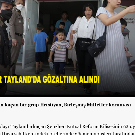
n kaçan bir grup Hristiyan, Birleşmiş Milletler koruması
olayı Tayland’a kaçan Şenzhen Kutsal Reform Kilisesinin 63 üy
ttaya sahil kentindeki otellerinde göçmen polisleri tarafında