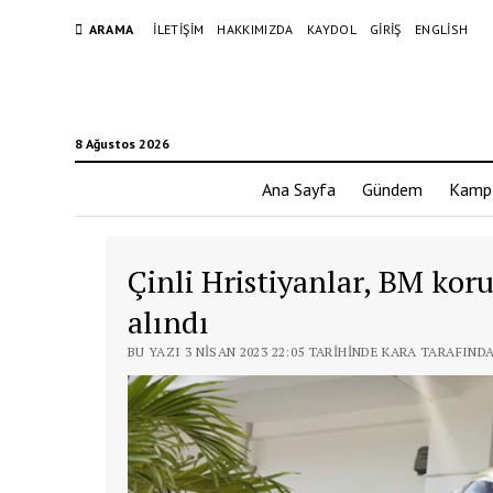
ARAMA
İLETIŞIM
HAKKIMIZDA
KAYDOL
GIRIŞ
ENGLISH
8 Ağustos 2026
Ana Sayfa
Gündem
Kamp
Çinli Hristiyanlar, BM kor
alındı
BU YAZI 3 NISAN 2023 22:05 TARIHINDE KARA TARAFIND