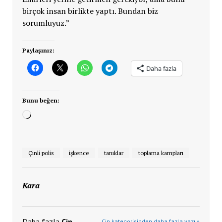
birçok insan birlikte yaptı. Bundan biz
sorumluyuz.”
Paylaşınız:
Daha fazla
Bunu beğen:
Yükleniyor...
Çinli polis
işkence
tanıklar
toplama kampları
Kara
Daha fazla
Çin
Çin kategorisinden daha fazla yazı »