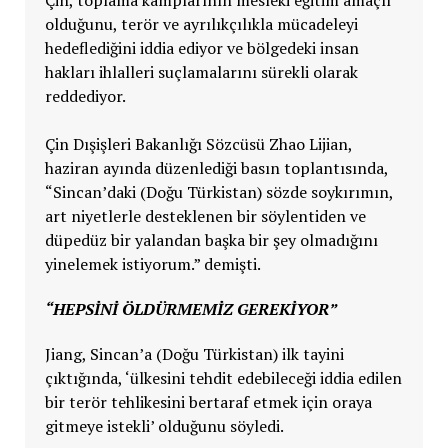
Çin, toplama kamplarının mesleki eğitim amaçlı
olduğunu, terör ve ayrılıkçılıkla mücadeleyi
hedeflediğini iddia ediyor ve bölgedeki insan
hakları ihlalleri suçlamalarını sürekli olarak
reddediyor.
Çin Dışişleri Bakanlığı Sözcüsü Zhao Lijian,
haziran ayında düzenlediği basın toplantısında,
“Sincan’daki (Doğu Türkistan) sözde soykırımın,
art niyetlerle desteklenen bir söylentiden ve
düpedüz bir yalandan başka bir şey olmadığını
yinelemek istiyorum.” demişti.
“HEPSINI ÖLDÜRMEMIZ GEREKIYOR”
Jiang, Sincan’a (Doğu Türkistan) ilk tayini
çıktığında, ‘ülkesini tehdit edebileceği iddia edilen
bir terör tehlikesini bertaraf etmek için oraya
gitmeye istekli’ olduğunu söyledi.