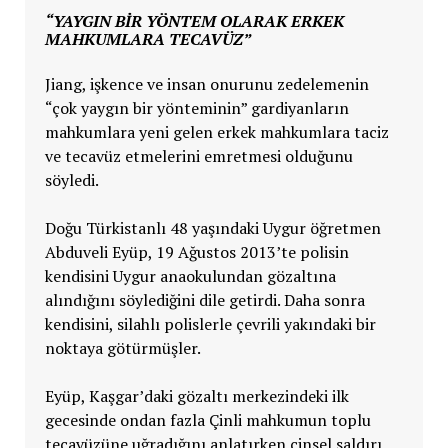
“YAYGIN BIR YÖNTEM OLARAK ERKEK
MAHKUMLARA TECAVÜZ”
Jiang, işkence ve insan onurunu zedelemenin
“çok yaygın bir yönteminin” gardiyanların
mahkumlara yeni gelen erkek mahkumlara taciz
ve tecavüz etmelerini emretmesi olduğunu
söyledi.
Doğu Türkistanlı 48 yaşındaki Uygur öğretmen
Abduveli Eyüp, 19 Ağustos 2013’te polisin
kendisini Uygur anaokulundan gözaltına
alındığını söylediğini dile getirdi. Daha sonra
kendisini, silahlı polislerle çevrili yakındaki bir
noktaya götürmüşler.
Eyüp, Kaşgar’daki gözaltı merkezindeki ilk
gecesinde ondan fazla Çinli mahkumun toplu
tecavüzüne uğradığını anlatırken cinsel saldırı