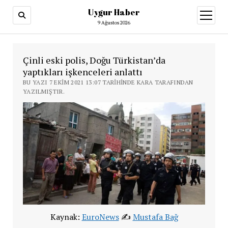
Uygur Haber
menüy
aç
9 Ağustos 2026
Çinli eski polis, Doğu Türkistan’da
yaptıkları işkenceleri anlattı
BU YAZI 7 EKIM 2021 13:07 TARIHINDE KARA TARAFINDAN
YAZILMIŞTIR.
Kaynak:
EuroNews
✍️
Mustafa Bağ