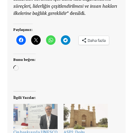
süreçleri, liderliğin çeşitlendirilmesi ve insan hakları
ilkelerine bağlılık gereklidir
” denildi.
Paylaşınız:
Daha fazla
Bunu beğen:
Yükleniyor...
İlgili Yazılar:
Çin baskısıyla UNESCO
ASPI: Doğu