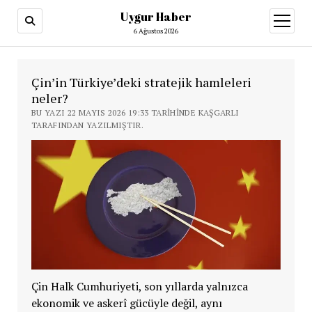
Uygur Haber
menüy
aç
6 Ağustos 2026
Çin’in Türkiye’deki stratejik hamleleri
neler?
BU YAZI 22 MAYIS 2026 19:33 TARIHINDE KAŞGARLI
TARAFINDAN YAZILMIŞTIR.
Çin Halk Cumhuriyeti, son yıllarda yalnızca
ekonomik ve askerî gücüyle değil, aynı