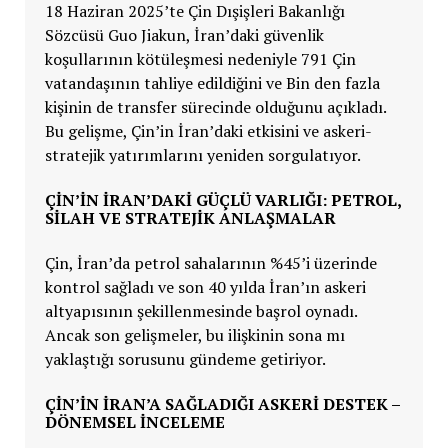
18 Haziran 2025’te Çin Dışişleri Bakanlığı
Sözcüsü Guo Jiakun, İran’daki güvenlik
koşullarının kötüleşmesi nedeniyle 791 Çin
vatandaşının tahliye edildiğini ve Bin den fazla
kişinin de transfer sürecinde olduğunu açıkladı.
Bu gelişme, Çin’in İran’daki etkisini ve askeri-
stratejik yatırımlarını yeniden sorgulatıyor.
ÇIN’IN İRAN’DAKI GÜÇLÜ VARLIĞI: PETROL,
SILAH VE STRATEJIK ANLAŞMALAR
Çin, İran’da petrol sahalarının %45’i üzerinde
kontrol sağladı ve son 40 yılda İran’ın askeri
altyapısının şekillenmesinde başrol oynadı.
Ancak son gelişmeler, bu ilişkinin sona mı
yaklaştığı sorusunu gündeme getiriyor.
ÇIN’IN İRAN’A SAĞLADIĞI ASKERI DESTEK –
DÖNEMSEL İNCELEME