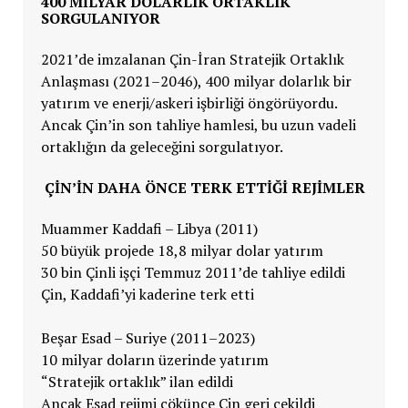
400 MILYAR DOLARLIK ORTAKLIK
SORGULANIYOR
2021’de imzalanan Çin-İran Stratejik Ortaklık
Anlaşması (2021–2046), 400 milyar dolarlık bir
yatırım ve enerji/askeri işbirliği öngörüyordu.
Ancak Çin’in son tahliye hamlesi, bu uzun vadeli
ortaklığın da geleceğini sorgulatıyor.
ÇIN’IN DAHA ÖNCE TERK ETTIĞI REJIMLER
Muammer Kaddafi – Libya (2011)
50 büyük projede 18,8 milyar dolar yatırım
30 bin Çinli işçi Temmuz 2011’de tahliye edildi
Çin, Kaddafi’yi kaderine terk etti
Beşar Esad – Suriye (2011–2023)
10 milyar doların üzerinde yatırım
“Stratejik ortaklık” ilan edildi
Ancak Esad rejimi çökünce Çin geri çekildi