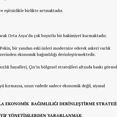
ve eşitsizlikle birlikte artmaktadır.
narak Orta Asya’da çok boyutlu bir hakimiyet kurmaktadır.
ekin, bir yandan eski üsleri modernize ederek askeri varlık
üzerinden ekonomik bağımlılığı derinleştirmektedir.
lık hayalleri, Çin’in bölgesel stratejileri altında baskı görmek
ü kırmazsa, uzun vadede sadece ekonomik değil, siyasal
LA EKONOMIK BAĞIMLILIĞI DERINLEŞTIRME STRATEJI
 ZAYIF YÖNETIMLERDEN YARARLANMAK