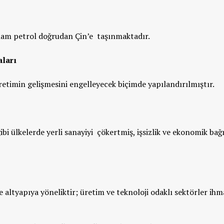
z ham petrol doğrudan Çin’e taşınmaktadır.
maları
üretimin gelişmesini engelleyecek biçimde yapılandırılmıştır.
bi ülkelerde yerli sanayiyi çökertmiş, işsizlik ve ekonomik bağ
ve altyapıya yöneliktir; üretim ve teknoloji odaklı sektörler ihm