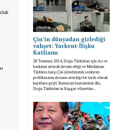
zluk
sı