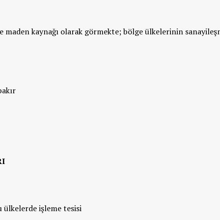
i ve maden kaynağı olarak görmekte; bölge ülkelerinin sanayileş
bakır
RI
u ülkelerde işleme tesisi