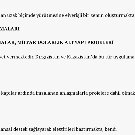
ıktan uzak biçimde yürütmesine elverişli bir zemin oluşturmakt
ZMALARI
MALAR, MILYAR DOLARLIK ALTYAPI PROJELERI
şvet vermektedir. Kırgızistan ve Kazakistan’da bu tür uygulama
ı kapılar ardında imzalanan anlaşmalarla projelere dahil olmak
ansal destek sağlayarak eleştirileri bastırmakta, kendi