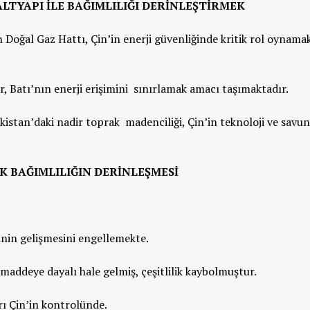
: ALTYAPI ILE BAĞIMLILIĞI DERINLEŞTIRMEK
Doğal Gaz Hattı, Çin’in enerji güvenliğinde kritik rol oynamak
r, Batı’nın enerji erişimini sınırlamak amacı taşımaktadır.
istan’daki nadir toprak madenciliği, Çin’in teknoloji ve savu
IK BAĞIMLILIĞIN DERINLEŞMESI
ayinin gelişmesini engellemekte.
addeye dayalı hale gelmiş, çeşitlilik kaybolmuştur.
arı Çin’in kontrolünde.