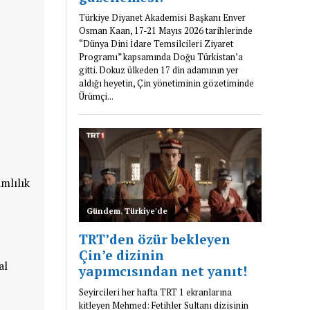
ımlılık
al