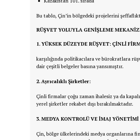
Kazakistan 101. sırada
Bu tablo, Çin’in bölgedeki projelerini şeffafl
RÜŞVET YOLUYLA GENIŞLEME MEKANI
1.
YÜKSEK DÜZEYDE RÜŞVET: ÇINLI FIR
karşılığında politikacılara ve bürokratlara rü
dair çeşitli belgeler basına yansımıştır.
2. Ayrıcalıklı Şirketler:
Çinli firmalar çoğu zaman ihalesiz ya da kapal
yerel şirketler rekabet dışı bırakılmaktadır.
3. MEDYA KONTROLÜ VE İMAJ YÖNETIMI
Çin, bölge ülkelerindeki medya organlarına fin