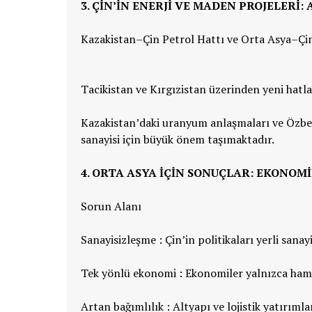
3. ÇIN’IN ENERJI VE MADEN PROJELERI
Kazakistan–Çin Petrol Hattı ve Orta Asya–Çin 
Tacikistan ve Kırgızistan üzerinden yeni hatla
Kazakistan’daki uranyum anlaşmaları ve Özbek
sanayisi için büyük önem taşımaktadır.
4. ORTA ASYA İÇIN SONUÇLAR: EKONOM
Sorun Alanı
Sanayisizleşme : Çin’in politikaları yerli san
Tek yönlü ekonomi : Ekonomiler yalnızca hamm
Artan bağımlılık : Altyapı ve lojistik yatırıml