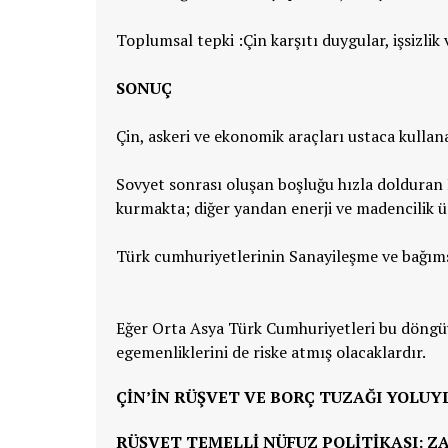
Toplumsal tepki :Çin karşıtı duygular, işsizlik 
SONUÇ
Çin, askeri ve ekonomik araçları ustaca kulla
Sovyet sonrası oluşan boşluğu hızla dolduran P
kurmakta; diğer yandan enerji ve madencilik 
Türk cumhuriyetlerinin Sanayileşme ve bağımsız
Eğer Orta Asya Türk Cumhuriyetleri bu döngüy
egemenliklerini de riske atmış olacaklardır.
ÇIN’IN RÜŞVET VE BORÇ TUZAĞI YOLUY
RÜŞVET TEMELLI NÜFUZ POLITIKASI: