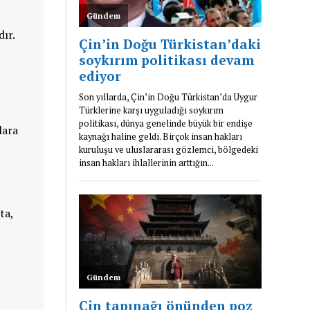
adır.
lara
ta,