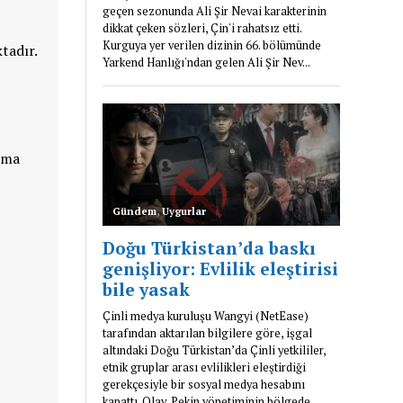
tadır.
nma