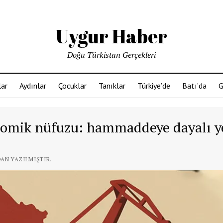
Uygur Haber
Doğu Türkistan Gerçekleri
ar
Aydınlar
Çocuklar
Tanıklar
Türkiye’de
Batı’da
G
onomik nüfuzu: hammaddeye dayalı y
DAN YAZILMIŞTIR.