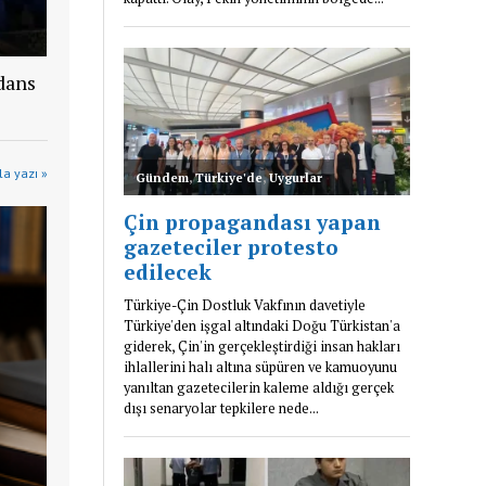
dans
a yazı »