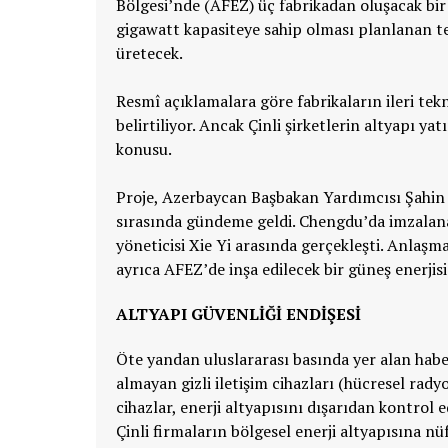
Bölgesi’nde (AFEZ) üç fabrikadan oluşacak bi
gigawatt kapasiteye sahip olması planlanan tesi
üretecek.
Resmî açıklamalara göre fabrikaların ileri te
belirtiliyor. Ancak Çinli şirketlerin altyapı y
konusu.
Proje,
Azerbaycan Başbakan Yardımcısı Şahin M
sırasında gündeme geldi. Chengdu’da imzala
yöneticisi Xie Yi arasında gerçekleşti. Anlaşma
ayrıca
AFEZ’de inşa edilecek bir güneş enerjisi
ALTYAPI GÜVENLİĞİ ENDİŞESİ
Öte yandan uluslararası basında yer alan hab
almayan gizli iletişim cihazları (hücresel rad
cihazlar, enerji altyapısını dışarıdan kontrol ed
Çinli firmaların bölgesel enerji altyapısına nüfu