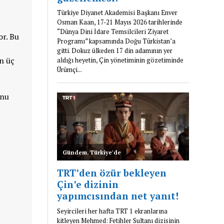
or. Bu
in üç
unu