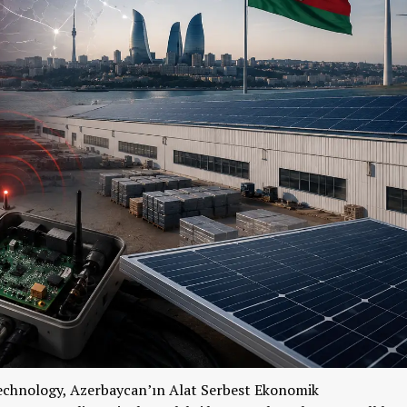
echnology,
Azerbaycan’ın
Alat Serbest Ekonomik