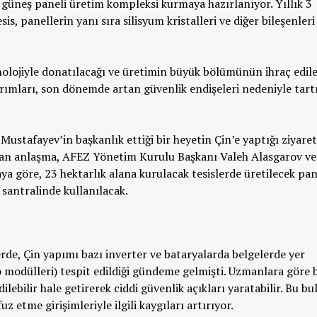
r
güneş paneli üretim kompleksi kurmaya hazırlanıyor. Yıllık 3
s, panellerin yanı sıra silisyum kristalleri ve diğer bileşenleri
knolojiyle donatılacağı ve üretimin büyük bölümünün ihraç edil
atırımları, son dönemde artan güvenlik endişeleri nedeniyle tar
ustafayev’in başkanlık ettiği bir heyetin
Çin’e yaptığı ziyaret
nan anlaşma,
AFEZ Yönetim Kurulu Başkanı Valeh Alasgarov ve 
ya göre, 23 hektarlık alana kurulacak tesislerde üretilecek pan
 santralinde kullanılacak.
erde,
Çin yapımı bazı inverter ve bataryalarda belgelerde yer
yo modülleri) tespit edildiği gündeme gelmişti. Uzmanlara göre 
ilebilir hale getirerek ciddi güvenlik açıkları yaratabilir. Bu bu
z etme girişimleriyle ilgili kaygıları artırıyor.