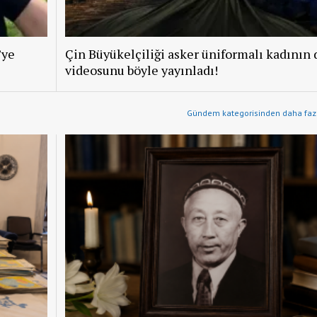
’ye
Çin Büyükelçiliği asker üniformalı kadının 
videosunu böyle yayınladı!
Gündem kategorisinden daha fazl