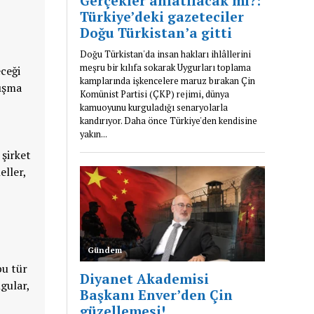
eceği
tışma
şirket
eller,
bu tür
lgular,