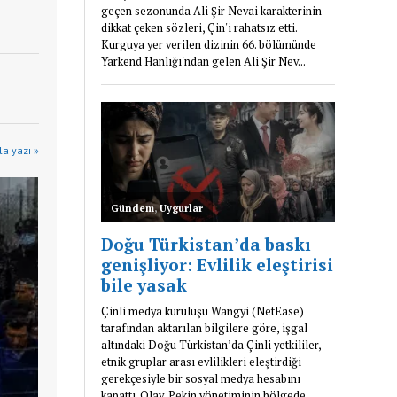
a yazı »