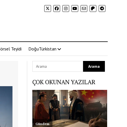
örsel Teyidi
DoğuTürkistan
ÇOK OKUNAN YAZILAR