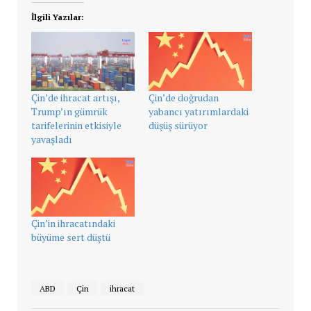
İlgili Yazılar:
Çin’de ihracat artışı,
Çin’de doğrudan
Trump’ın gümrük
yabancı yatırımlardaki
tarifelerinin etkisiyle
düşüş sürüyor
yavaşladı
Çin’in ihracatındaki
büyüme sert düştü
ABD
Çin
ihracat