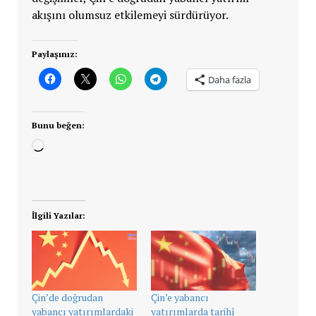
akışını olumsuz etkilemeyi sürdürüyor.
Paylaşınız:
Daha fazla
Bunu beğen:
Yükleniyor...
İlgili Yazılar:
Çin’de doğrudan
Çin’e yabancı
yabancı yatırımlardaki
yatırımlarda tarihî