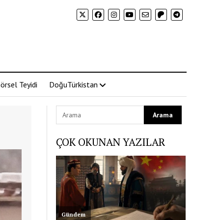
örsel Teyidi
DoğuTürkistan
ÇOK OKUNAN YAZILAR