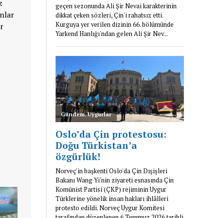
z
anlar
ar