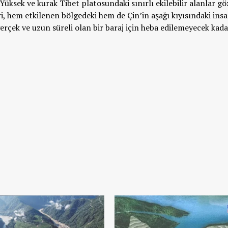
 Yüksek ve kurak Tibet platosundaki sınırlı ekilebilir alanlar gö
ri, hem etkilenen bölgedeki hem de Çin’in aşağı kıyısındaki ins
 gerçek ve uzun süreli olan bir baraj için heba edilemeyecek kad