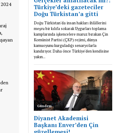
t 2024
araj
a,
aşayan
’den
ar