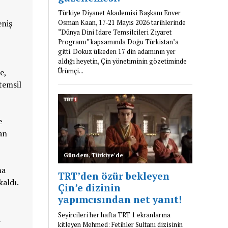
eniş
e,
temsil
e
an
ma
aldı.
i