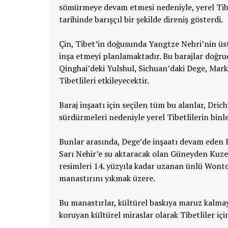
sömürmeye devam etmesi nedeniyle, yerel Tibet
tarihinde barışçıl bir şekilde direniş gösterdi.
Çin, Tibet’in doğusunda Yangtze Nehri’nin üst
inşa etmeyi planlamaktadır. Bu barajlar doğru
Qinghai’deki Yulshul, Sichuan’daki Dege, Ma
Tibetlileri etkileyecektir.
Baraj inşaatı için seçilen tüm bu alanlar, Dri
sürdürmeleri nedeniyle yerel Tibetlilerin binle
Bunlar arasında, Dege’de inşaatı devam eden 
Sarı Nehir’e su aktaracak olan Güneyden Kuzey
resimleri 14. yüzyıla kadar uzanan ünlü Wontoe
manastırını yıkmak üzere.
Bu manastırlar, kültürel baskıya maruz kalmaya
koruyan kültürel miraslar olarak Tibetliler içi