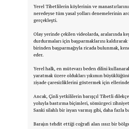
Yerel Tibetlilerin köylerinin ve manastırların
neredeyse tüm yasal yolları denemelerinin ard
gerçekleşti.
Olay yerinde çekilen videolarda, aralarında keş
durdurmaları için başparmaklarını kaldırarak y
birinden başparmağıyla ricada bulunmak, kend
eder.
Yerel halk, en mütevazı beden dilini kullanarak,
yaratmak üzere oldukları yıkımın büyüklüğün
ziyade çaresizliklerini göstermek için ellerind
Ancak, Çinli yetkililerin barışçıl Tibetli dile
yoluyla bastırma biçimleri, sömürgeci zihniye
Sanki silahlı bir isyan varmış gibi, daha fazla 
Barajın tehdit ettiği coğrafi alan ıssız bir bölg