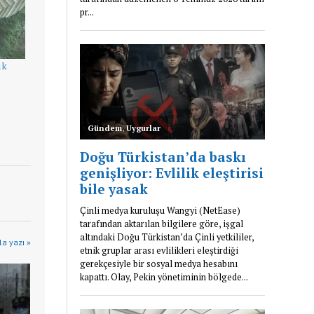
ık
a yazı »