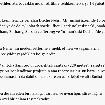
liler, ata topraklarından sürülme tehlikesine karşı, 14 Şuba
 kesimlerinde yer alan Drichu Nehri (Ch:Jinsha) üzerinde 13 b
dan ya da dolaylı olarak sözde Tibet Özerk Bölgesi’ndeki Jomd
rkham, Bathang, Sershu ve Derong ve Yunnan’daki Dechen’de y
chu Nehri’nin medeniyetlerine annelik etmesi ve yaşamlarını
rce yıldır yaşadıkları bölgelerdir.
Kamtok (Gangtuo) hidroelektrik santrali (229 metre), Yangtze
e Su Yönlendirme projesinin ana rezervuarıdır. Bu baraj, duv
 manastırı da dahil olmak üzere en az iki köyü ve altı Budist
 devam eden bir halk için tarihsel ve uygarlığın sürekliliğini
n özel bir anlam taşımaktadır.