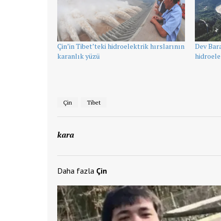
Çin’in Tibet’teki hidroelektrik hırslarının
Dev Baraj
karanlık yüzü
hidroele
Çin
Tibet
kara
Daha fazla
Çin