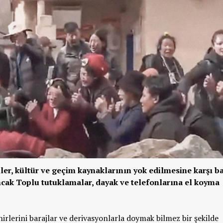
ler, kültür ve geçim kaynaklarının yok edilmesine karşı ba
Ancak Toplu tutuklamalar, dayak ve telefonlarına el koyma
irlerini barajlar ve derivasyonlarla doymak bilmez bir şekilde