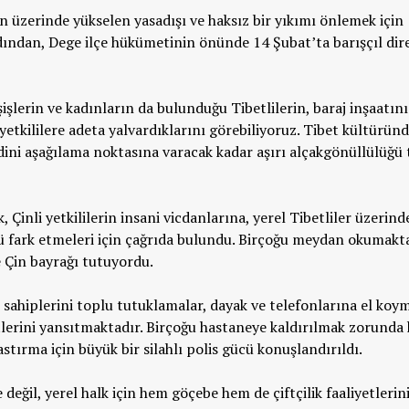
ın üzerinde yükselen yasadışı ve haksız bir yıkımı önlemek için
ından, Dege ilçe hükümetinin önünde 14 Şubat’ta barışçıl dir
işlerin ve kadınların da bulunduğu Tibetlilerin, baraj inşaatını
etkililere adeta yalvardıklarını görebiliyoruz. Tibet kültüründ
ini aşağılama noktasına varacak kadar aşırı alçakgönüllülüğü 
 Çinli yetkililerin insani vicdanlarına, yerel Tibetliler üzerind
ü fark etmeleri için çağrıda bulundu. Birçoğu meydan okumakt
e Çin bayrağı tutuyordu.
kçe sahiplerini toplu tutuklamalar, dayak ve telefonlarına el koy
tlerini yansıtmaktadır. Birçoğu hastaneye kaldırılmak zorunda k
bastırma için büyük bir silahlı polis gücü konuşlandırıldı.
e değil, yerel halk için hem göçebe hem de çiftçilik faaliyetlerin