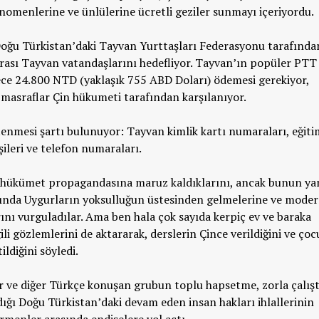
nomenlerine ve ünlülerine ücretli geziler sunmayı içeriyordu.
Doğu Türkistan’daki Tayvan Yurttaşları Federasyonu tarafında
rası Tayvan vatandaşlarını hedefliyor. Tayvan’ın popüler PTT 
ce 24.800 NTD (yaklaşık 755 ABD Doları) ödemesi gerekiyor,
 masraflar Çin hükumeti tarafından karşılanıyor.
istenmesi şartı bulunuyor: Tayvan kimlik kartı numaraları, eğiti
işileri ve telefon numaraları.
da hükümet propagandasına maruz kaldıklarını, ancak bunun ya
asında Uygurların yoksulluğun üstesinden gelmelerine ve moder
ını vurguladılar. Ama ben hala çok sayıda kerpiç ev ve baraka
ili gözlemlerini de aktararak, derslerin Çince verildiğini ve çoc
ldiğini söyledi.
r ve diğer Türkçe konuşan grubun toplu hapsetme, zorla çalış
ığı Doğu Türkistan’daki devam eden insan hakları ihlallerinin