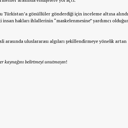
rmenler arasında endişelere yol açtı.
 Türkistan’a gönüllüler gönderdiği için inceleme altına alındı
i insan hakları ihlallerinin “maskelenmesine” yardımcı olduğu
li arasında uluslararası algıları şekillendirmeye yönelik artan 
r kaynağını belirtmeyi unutmayın
!