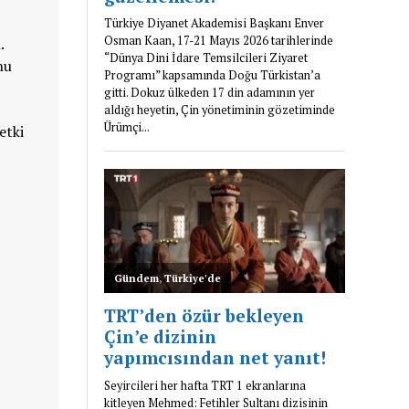
.
nu
etki