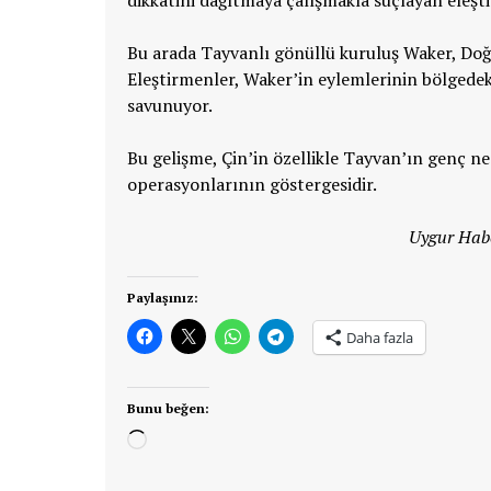
dikkatini dağıtmaya çalışmakla suçlayan eleşti
Bu arada Tayvanlı gönüllü kuruluş Waker, Doğu
Eleştirmenler, Waker’in eylemlerinin bölgedek
savunuyor.
Bu gelişme, Çin’in özellikle Tayvan’ın genç nes
operasyonlarının göstergesidir.
Uygur Habe
Paylaşınız:
Daha fazla
Bunu beğen:
Yükleniyor...