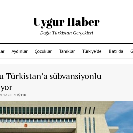
Uygur Haber
Doğu Türkistan Gerçekleri
ar
Aydınlar
Çocuklar
Tanıklar
Türkiye’de
Batı’da
G
u Türkistan’a sübvansiyonlu
iyor
N YAZILMIŞTIR.