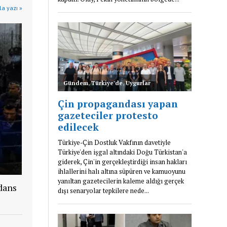
a yazı »
dans