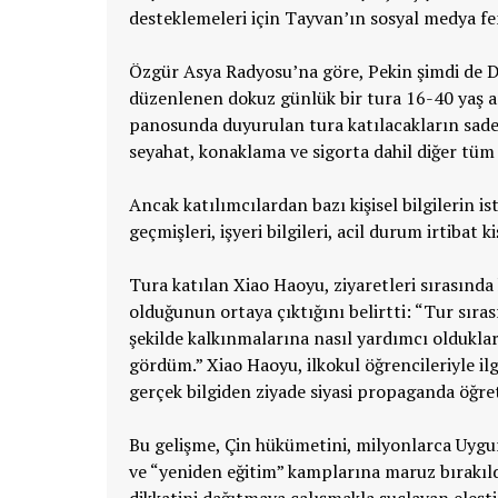
desteklemeleri için Tayvan’ın sosyal medya fe
Özgür Asya Radyosu’na göre, Pekin şimdi de 
düzenlenen dokuz günlük bir tura 16-40 yaş a
panosunda duyurulan tura katılacakların sade
seyahat, konaklama ve sigorta dahil diğer tüm
Ancak katılımcılardan bazı kişisel bilgilerin 
geçmişleri, işyeri bilgileri, acil durum irtibat k
Tura katılan Xiao Haoyu, ziyaretleri sırasın
olduğunun ortaya çıktığını belirtti: “Tur sır
şekilde kalkınmalarına nasıl yardımcı olduklar
gördüm.” Xiao Haoyu, ilkokul öğrencileriyle ilg
gerçek bilgiden ziyade siyasi propaganda öğreti
Bu gelişme, Çin hükümetini, milyonlarca Uygu
ve “yeniden eğitim” kamplarına maruz bırakıld