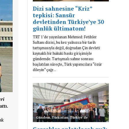
eri
ttı.
ak