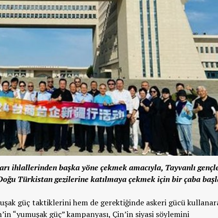
ları ihlallerinden başka yöne çekmek amacıyla, Tayvanlı gençl
ğu Türkistan gezilerine katılmaya çekmek için bir çaba başla
uşak güç taktiklerini hem de gerektiğinde askeri gücü kullanar
n’in “yumuşak güç” kampanyası, Çin’in siyasi söylemini