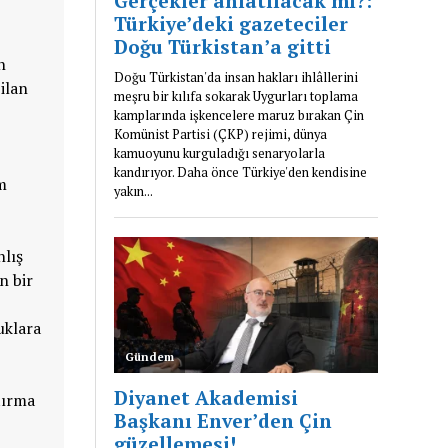
n
ilan
m
nlış
n bir
uklara
tırma