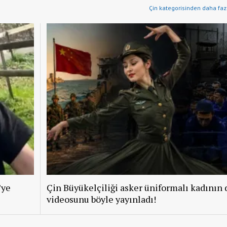
Çin kategorisinden daha fazl
’ye
Çin Büyükelçiliği asker üniformalı kadının 
videosunu böyle yayınladı!