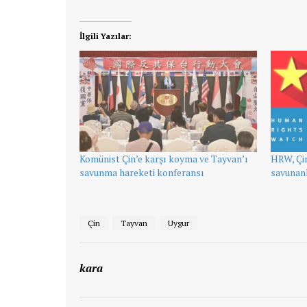
İlgili Yazılar:
Komünist Çin’e karşı koyma ve Tayvan’ı
HRW, Çin
savunma hareketi konferansı
savunanl
Çin
Tayvan
Uygur
kara