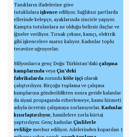
Tanıkların ifadelerine göre
tutuklulara
işkence
ediliyor. Sağlıksız şartlarda
ellerinde kelepçe, ayaklarında zincirle yaşıyor.
Kampta tutulanlara ne olduğu belirsiz ilaçlar ve
iğneler veriliyor. Tırnak çekme, kamçı, elektrik
gibi işkencelere maruz kalıyor. Kadınlar toplu
tecavüze uğruyorlar.
Milyonlarca genç Doğu Türkistan’daki
çalışma
kamplarında
veya
Çin’deki
fabrikalarda
zorunlu
köle işçi
olarak
çalıştırılıyor. Birçoğu toplama ve çalışma
kamplarına gönderildikten sonra geride kalanlar
da siyasi propaganda ezberlemeye, kamu hizmeti
adıyla ücretsiz çalışmaya zorlanıyorlar.
Kadınlar
kısırlaştırılıyor
, hamilelere zorla kürtaj
yaptırılıyor. Genç kadınlar
Çinlilerle
evliliğe
mecbur ediliyor. Ailelerinden koparılan 1
milyona yakın çocuk,
çocuk toplama