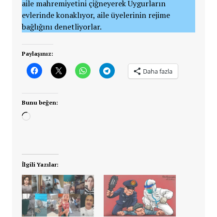
aile mahremiyetini çiğneyerek Uygurların
evlerinde konaklıyor, aile üyelerinin rejime
bağlığını denetliyorlar.
Paylaşınız:
Daha fazla
Bunu beğen:
Yükleniyor...
İlgili Yazılar: