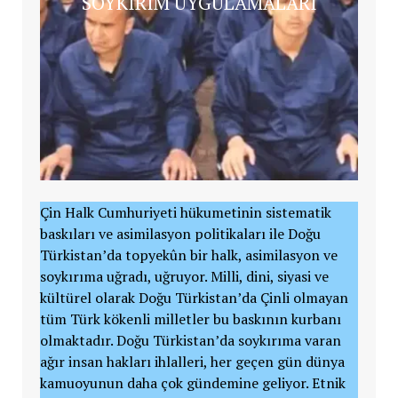
SOYKIRIM UYGULAMALARI
Çin Halk Cumhuriyeti hükumetinin sistematik
baskıları ve asimilasyon politikaları ile Doğu
Türkistan’da topyekûn bir halk, asimilasyon ve
soykırıma uğradı, uğruyor. Milli, dini, siyasi ve
kültürel olarak Doğu Türkistan’da Çinli olmayan
tüm Türk kökenli milletler bu baskının kurbanı
olmaktadır. Doğu Türkistan’da soykırıma varan
ağır insan hakları ihlalleri, her geçen gün dünya
kamuoyunun daha çok gündemine geliyor. Etnik