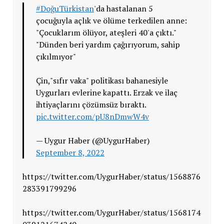
#DoğuTürkistan
'da hastalanan 5
çocuğuyla açlık ve ölüme terkedilen anne:
"Çocuklarım ölüyor, ateşleri 40'a çıktı."
"Dünden beri yardım çağırıyorum, sahip
çıkılmıyor"
Çin,"sıfır vaka" politikası bahanesiyle
Uygurları evlerine kapattı. Erzak ve ilaç
ihtiyaçlarını çözümsüz bıraktı.
pic.twitter.com/pU8nDmwW4v
— Uygur Haber (@UygurHaber)
September 8, 2022
https://twitter.com/UygurHaber/status/1568876
283391799296
https://twitter.com/UygurHaber/status/1568174