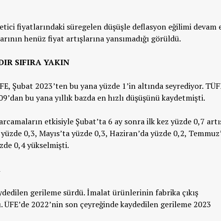
tici fiyatlarındaki süregelen düşüşle deflasyon eğilimi devam e
rının henüz fiyat artışlarına yansımadığı görüldü.
DIR SIFIRA YAKIN
FE, Şubat 2023’ten bu yana yüzde 1’in altında seyrediyor. TÜF
09’dan bu yana yıllık bazda en hızlı düşüşünü kaydetmişti.
camaların etkisiyle Şubat’ta 6 ay sonra ilk kez yüzde 0,7 artı
 yüzde 0,3, Mayıs’ta yüzde 0,3, Haziran’da yüzde 0,2, Temmuz
zde 0,4 yükselmişti.
R
dedilen gerileme sürdü. İmalat ürünlerinin fabrika çıkış
ı. ÜFE’de 2022’nin son çeyreğinde kaydedilen gerileme 2023