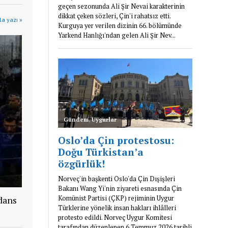
a yazı »
dans