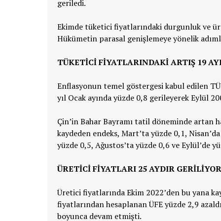
geriledi.
Ekimde tüketici fiyatlarındaki durgunluk ve üre
Hükümetin parasal genişlemeye yönelik adımla
TÜKETICI FIYATLARINDAKI ARTIŞ 19 AY
Enflasyonun temel göstergesi kabul edilen TÜ
yıl Ocak ayında yüzde 0,8 gerileyerek Eylül 20
Çin’in Bahar Bayramı tatil döneminde artan har
kaydeden endeks, Mart’ta yüzde 0,1, Nisan’da
yüzde 0,5, Ağustos’ta yüzde 0,6 ve Eylül’de yü
ÜRETICI FIYATLARI 25 AYDIR GERILIYO
Üretici fiyatlarında Ekim 2022’den bu yana kay
fiyatlarından hesaplanan ÜFE yüzde 2,9 azald
boyunca devam etmişti.