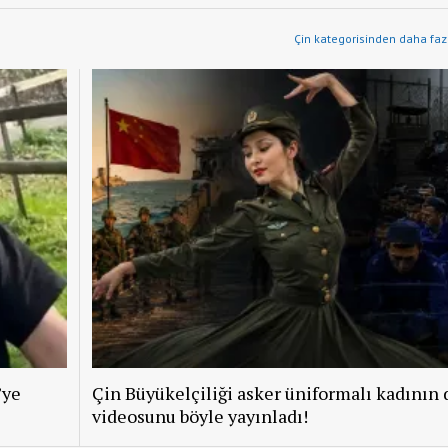
Çin kategorisinden daha fazl
’ye
Çin Büyükelçiliği asker üniformalı kadının 
videosunu böyle yayınladı!