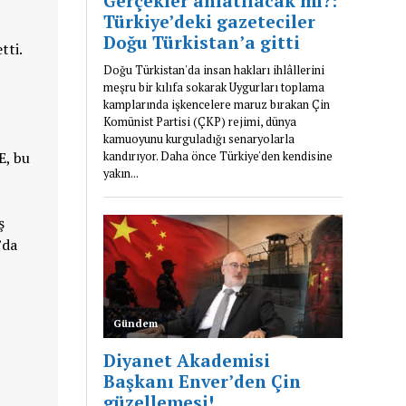
tti.
E, bu
ş
’da