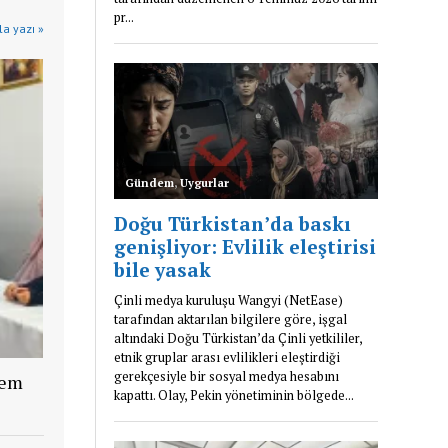
a yazı »
lem