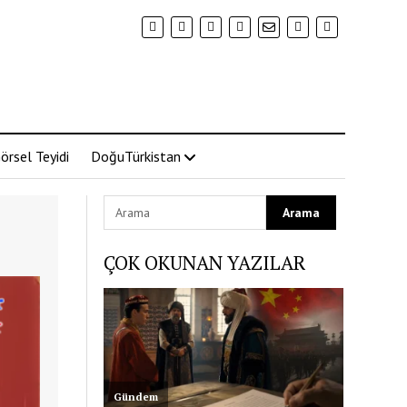
örsel Teyidi
DoğuTürkistan
ÇOK OKUNAN YAZILAR