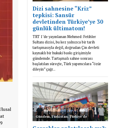
Ulusal
yat
,9