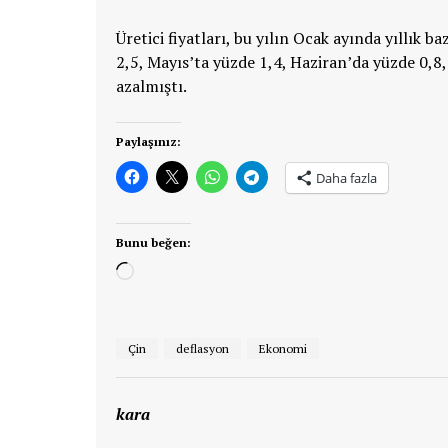
Üretici fiyatları, bu yılın Ocak ayında yıllık 
2,5, Mayıs’ta yüzde 1,4, Haziran’da yüzde 0,8
azalmıştı.
Paylaşınız:
Daha fazla
Bunu beğen:
Yükleniyor...
Çin
deflasyon
Ekonomi
kara