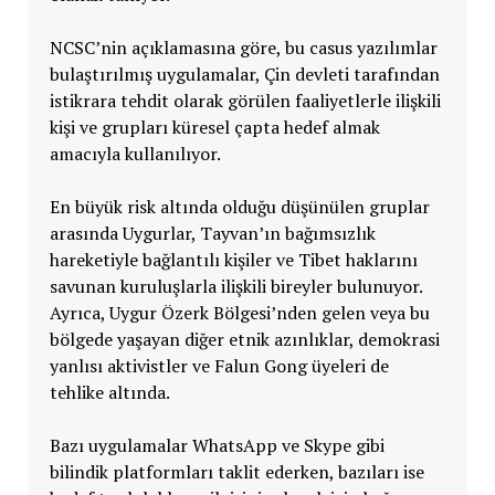
NCSC’nin açıklamasına göre, bu casus yazılımlar
bulaştırılmış uygulamalar, Çin devleti tarafından
istikrara tehdit olarak görülen faaliyetlerle ilişkili
kişi ve grupları küresel çapta hedef almak
amacıyla kullanılıyor.
En büyük risk altında olduğu düşünülen gruplar
arasında Uygurlar, Tayvan’ın bağımsızlık
hareketiyle bağlantılı kişiler ve Tibet haklarını
savunan kuruluşlarla ilişkili bireyler bulunuyor.
Ayrıca, Uygur Özerk Bölgesi’nden gelen veya bu
bölgede yaşayan diğer etnik azınlıklar, demokrasi
yanlısı aktivistler ve Falun Gong üyeleri de
tehlike altında.
Bazı uygulamalar WhatsApp ve Skype gibi
bilindik platformları taklit ederken, bazıları ise