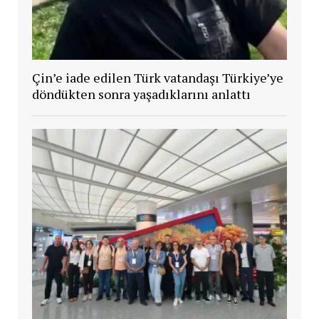
Çin’e iade edilen Türk vatandaşı Türkiye’ye
döndükten sonra yaşadıklarını anlattı