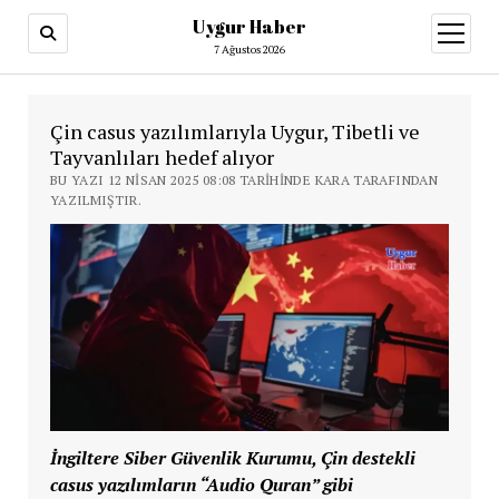
Uygur Haber
menüy
aç
7 Ağustos 2026
Çin casus yazılımlarıyla Uygur, Tibetli ve
Tayvanlıları hedef alıyor
BU YAZI 12 NISAN 2025 08:08 TARIHINDE KARA TARAFINDAN
YAZILMIŞTIR.
İngiltere Siber Güvenlik Kurumu, Çin destekli
casus yazılımların “Audio Quran” gibi