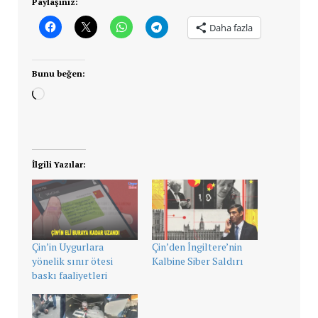
Paylaşınız:
Daha fazla
Bunu beğen:
Yükleniyor...
İlgili Yazılar:
Çin’in Uygurlara
Çin’den İngiltere’nin
yönelik sınır ötesi
Kalbine Siber Saldırı
baskı faaliyetleri