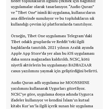
hedef toplulukların ilgisini çekmek için bağımsız
uygulamalar olarak tasarlanıyor. “Audio Quran”
ve “Tibet One” isimli iki uygulama, kullanıcıların
ana dillerinde sunuluyor ve bu toplulukların sık
kullandığı çevrim içi platformlarda tanıtılıyor.
Örneğin, Tibet One uygulaması Telegram’daki
Tibet odaklı gruplarda ve Reddit’teki ilgili
başlıklarda tanıtıldı. 2021 yılının Aralık ayında
Apple App Store’da yer alan bu iOS uygulaması
daha sonra mağazadan kaldırıldı. NCSC, kötü
niyetli aktörlerin bu uygulamayı BADBAZAAR
casus yazılımını yaymak için geliştirdiğini belirtti.
Audio Quran adlı uygulama ise MOONSHINE
yazılımını kullanarak Uygurları gözetliyor.
NCSC’ye göre, uygulama dosya adında Uygurca
ifadeler kullanıyor ve kendini İslam’ın kutsal
kitabı Kur’an’la ilgili içerik sunan bir uygulama