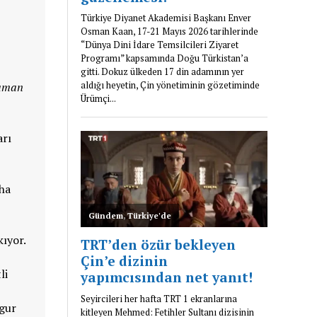
aman
arı
aha
kıyor.
li
ygur