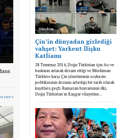
dans
a yazı »