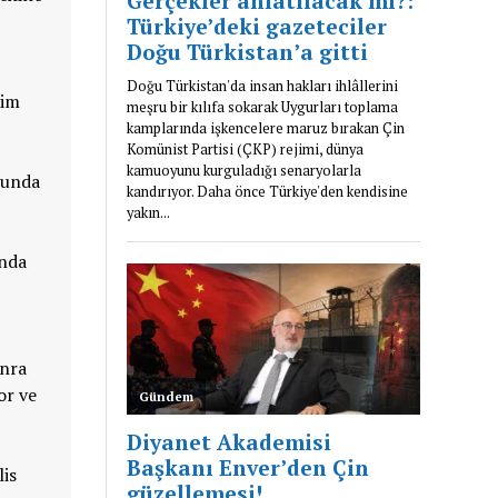
lim
usunda
ında
onra
or ve
lis