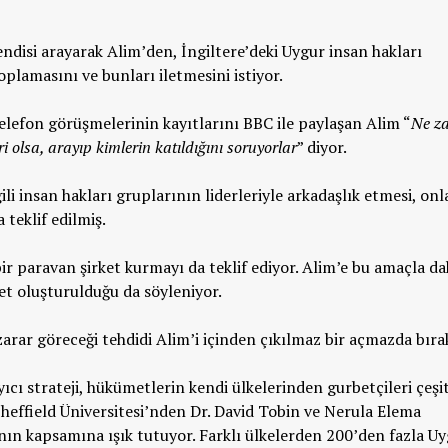
ndisi arayarak Alim’den, İngiltere’deki Uygur insan hakları
oplamasını ve bunları iletmesini istiyor.
elefon görüşmelerinin kayıtlarını BBC ile paylaşan Alim “
Ne z
i olsa, arayıp kimlerin katıldığını soruyorlar
” diyor.
ili insan hakları gruplarının liderleriyle arkadaşlık etmesi, onl
teklif edilmiş.
ir paravan şirket kurmayı da teklif ediyor. Alim’e bu amaçla d
ket oluşturulduğu da söyleniyor.
 zarar göreceği tehdidi Alim’i içinden çıkılmaz bir açmazda bıra
ıcı strateji, hükümetlerin kendi ülkelerinden gurbetçileri çeşit
 Sheffield Üniversitesi’nden Dr. David Tobin ve Nerula Elema
ın kapsamına ışık tutuyor. Farklı ülkelerden 200’den fazla U