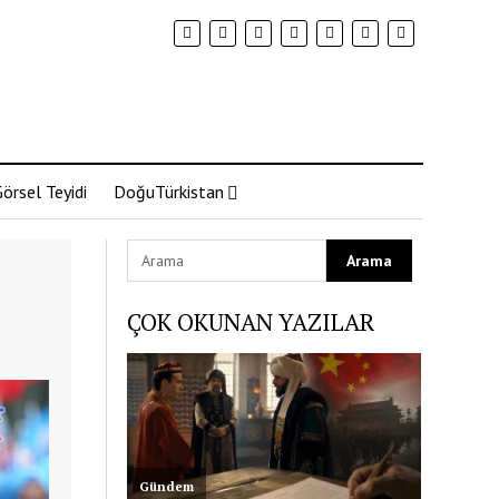
örsel Teyidi
DoğuTürkistan
ÇOK OKUNAN YAZILAR