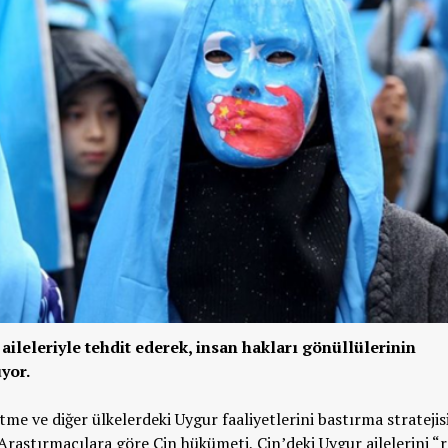
 aileleriyle tehdit ederek, insan hakları gönüllülerinin
yor.
tme ve diğer ülkelerdeki Uygur faaliyetlerini bastırma stratejis
. Araştırmacılara göre Çin hükümeti, Çin’deki Uygur ailelerini “