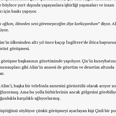
e böylece yurt dışında yaşayanlara işbirliği yapmaları ve insan
ı için baskı yapıyor.
 oğlum, ölmeden seni göremeyeceğim diye korkuyordum
” diyor. A
üyor.
im’in ülkesinden altı yıl önce kaçıp İngiltere’de iltica başvur
ürüst görüşmesi.
 görüşme başkasının gözetiminde yapılıyor. Çin’in kuzeybatıs
ensupları gibi Alim’in annesi de gözetim ve denetim altında
ar.
a Alim’i, başka bir telefonla annesini görüntülü olarak arıyor s
lıyormuş. Ama bu yolla birbirlerinin ancak gölgesini görebiliy
unlukla karşılıklı ağlıyorlarmış.
örüştüğünü söylüyor çünkü görüşmeyi ayarlayan kişi Çinli bir po