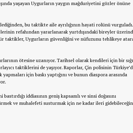
dışında yaşayan Uygurların yaygın mağduriyetini gözler önüne
lediğinden, bu taktikte aile ayrılığının hayati rolünü vurguladı.
lelerinin refahından yararlanarak yurtdışındaki bireyler üzerin
ür taktikler, Uygurların güvenliğini ve nüfuzunu tehlikeye atar
ırlarının ötesine uzanıyor. Tarihsel olarak kendileri için bir sığ
rlayıcı taktiklerini de yaşıyor. Raporlar, Çin polisinin Türkiye’d
k yapmaları için baskı yaptığını ve bunun diaspora arasında
or.
ni bastırdığı iddiasının geniş kapsamlı ve sinsi doğasını
mek ve muhalefeti susturmak için ne kadar ileri gidebileceğin