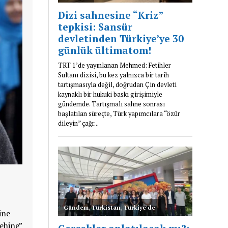
ine
rehine”