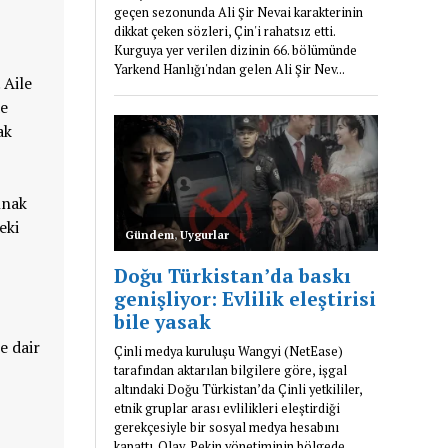
 Aile
de
ak
ınak
eki
e dair