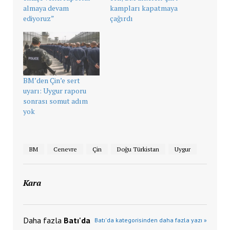
almaya devam
kampları kapatmaya
ediyoruz”
çağırdı
BM’den Çin’e sert
uyarı: Uygur raporu
sonrası somut adım
yok
BM
Cenevre
Çin
Doğu Türkistan
Uygur
Kara
Daha fazla
Batı'da
Batı'da kategorisinden daha fazla yazı »