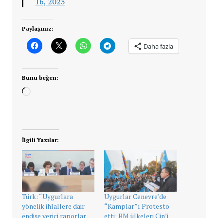
16, 2023
Paylaşınız:
Daha fazla
Bunu beğen:
Yükleniyor...
İlgili Yazılar:
Türk: “Uygurlara
Uygurlar Cenevre’de
yönelik ihlallere dair
“Kamplar”ı Protesto
endişe verici raporlar
etti; BM ülkeleri Çin’i