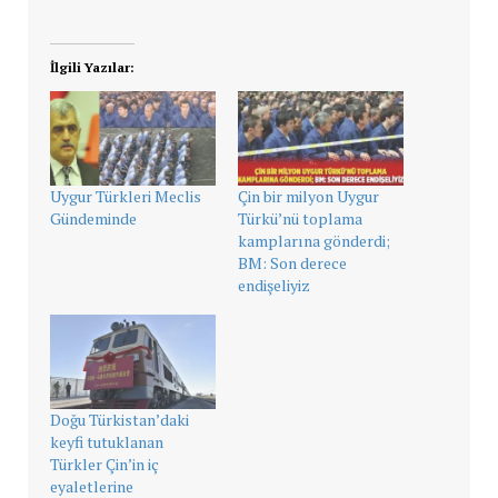
İlgili Yazılar:
Uygur Türkleri Meclis
Çin bir milyon Uygur
Gündeminde
Türkü’nü toplama
kamplarına gönderdi;
BM: Son derece
endişeliyiz
Doğu Türkistan’daki
keyfi tutuklanan
Türkler Çin’in iç
eyaletlerine