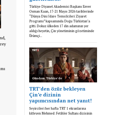
nd,
drey
ımı