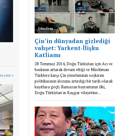
a yazı »