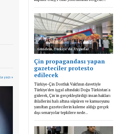
la yazı »