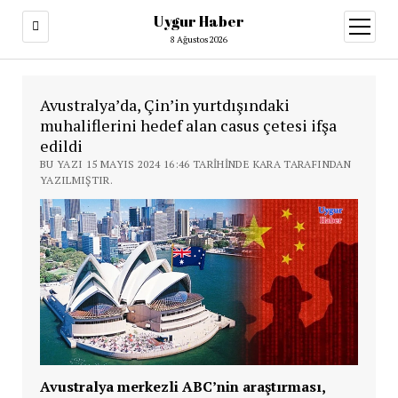
Uygur Haber
menüy
aç
8 Ağustos 2026
Avustralya’da, Çin’in yurtdışındaki
muhaliflerini hedef alan casus çetesi ifşa
edildi
BU YAZI 15 MAYIS 2024 16:46 TARIHINDE KARA TARAFINDAN
YAZILMIŞTIR.
Avustralya merkezli ABC’nin araştırması,