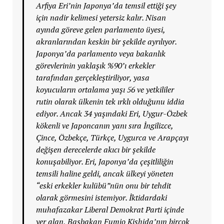
Arfiya Eri’nin Japonya’da temsil ettiği şey
için nadir kelimesi yetersiz kalır. Nisan
ayında göreve gelen parlamento üyesi,
akranlarından keskin bir şekilde ayrılıyor.
Japonya’da parlamento veya bakanlık
görevlerinin yaklaşık %90’ı erkekler
tarafından gerçekleştiriliyor, yasa
koyucuların ortalama yaşı 56 ve yetkililer
rutin olarak ülkenin tek ırklı olduğunu iddia
ediyor. Ancak 34 yaşındaki Eri, Uygur-Özbek
kökenli ve Japoncanın yanı sıra İngilizce,
Çince, Özbekçe, Türkçe, Uygurca ve Arapçayı
değişen derecelerde akıcı bir şekilde
konuşabiliyor. Eri, Japonya’da çeşitliliğin
temsili haline geldi, ancak ülkeyi yöneten
“eski erkekler kulübü”nün onu bir tehdit
olarak görmesini istemiyor. İktidardaki
muhafazakar Liberal Demokrat Parti içinde
yer alan, Başbakan Fumio Kishida’nın birçok