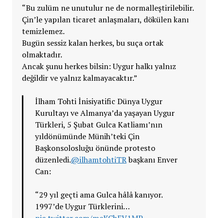
“Bu zulüm ne unutulur ne de normalleştirilebilir.
Çin’le yapılan ticaret anlaşmaları, dökülen kanı
temizlemez.
Bugün sessiz kalan herkes, bu suça ortak
olmaktadır.
Ancak şunu herkes bilsin: Uygur halkı yalnız
değildir ve yalnız kalmayacaktır.”
İlham Tohti İnisiyatific Dünya Uygur
Kurultayı ve Almanya’da yaşayan Uygur
Türkleri, 5 Şubat Gulca Katliamı’nın
yıldönümünde Münih’teki Çin
Başkonsolosluğu önünde protesto
düzenledi.
@ilhamtohtiTR
başkanı Enver
Can:
“29 yıl geçti ama Gulca hâlâ kanıyor.
1997’de Uygur Türklerini…
pic.twitter.com/meKChEV1MP