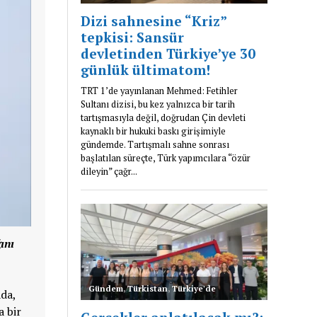
ını
ada,
a bir