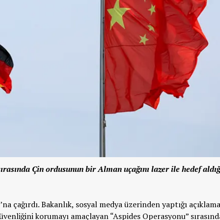
rasında Çin ordusunun bir Alman uçağını lazer ile hedef aldığ
ı’na çağırdı. Bakanlık, sosyal medya üzerinden yaptığı açıklam
güvenliğini korumayı amaçlayan “Aspides Operasyonu” sırasınd