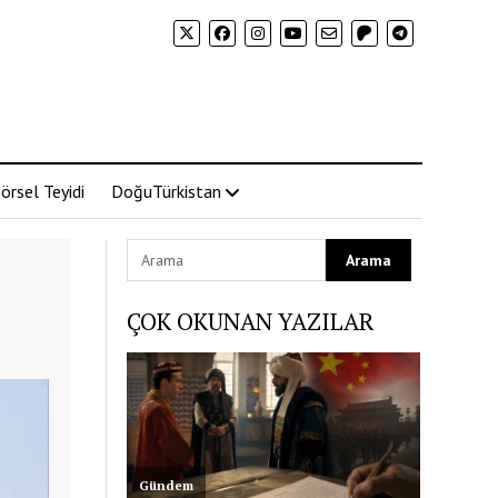
örsel Teyidi
DoğuTürkistan
ÇOK OKUNAN YAZILAR