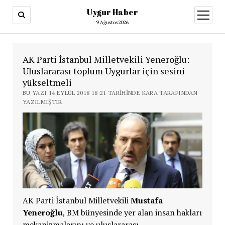
Uygur Haber
menüy
aç
9 Ağustos 2026
AK Parti İstanbul Milletvekili Yeneroğlu:
Uluslararası toplum Uygurlar için sesini
yükseltmeli
BU YAZI 14 EYLÜL 2018 18:21 TARIHINDE KARA TARAFINDAN
YAZILMIŞTIR.
AK Parti İstanbul Milletvekili
Mustafa
Yeneroğlu
, BM bünyesinde yer alan insan hakları
mekanizmalarını ve uluslararası