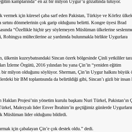
 eğitim kamplarında” en az bir milyon Uygur’u gözaltında tutuyor.
k vermek için küresel çaba sarf eden Pakistan, Türkiye ve Körfez ülkele
 sırtını dönmelerinin çok garip olduğunu belirtti. Kongre üyesi Brad
sında “Özellikle hiçbir şey söylemeyen Müslüman ülkelerine seslenme
i, Rohingya mültecilerine az yardımda bulunmakla birlikte Uygurlara
 ülkenin kuzeybatısındaki Sincan özerk bölgesinde Çinli yetkililer tar
arı İzleme Örgütü, 2016 yılından bu yana Çin’in “yeniden eğitim
z bir milyon olduğunu söylüyor.
Sherman, Çin’in Uygur halkını büyük 
erdeki bir BM toplantısında da belirtildiği gibi, Sincan’ı gizli bir insan 
Hakları Projesi’nin yönetim kurulu başkanı Nuri Türkel, Pakistan’ın Ç
Türkel, Malezyalı lider Enver İbrahim’in geçtiğimiz günlerde Uygurları
 tek Müslüman lider olduğunu bildirdi.
urmak için çabalayan Çin’e çok destek oldu.” dedi.