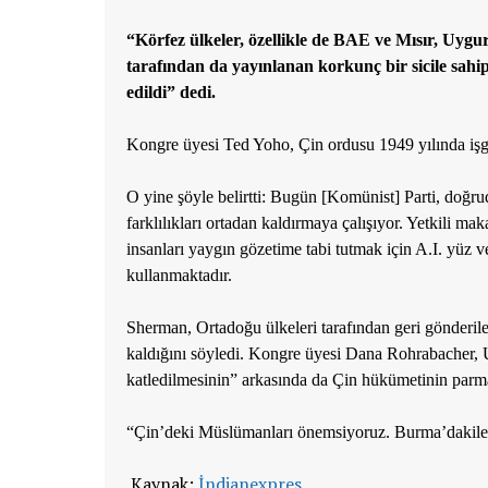
“Körfez ülkeler, özellikle de BAE ve Mısır, Uygur ö
tarafından da yayınlanan korkunç bir sicile sahip
edildi” dedi.
Kongre üyesi Ted Yoho, Çin ordusu 1949 yılında işgal 
O yine şöyle belirtti: Bugün [Komünist] Parti, doğ
farklılıkları ortadan kaldırmaya çalışıyor. Yetkili m
insanları yaygın gözetime tabi tutmak için A.I. yüz v
kullanmaktadır.
Sherman, Ortadoğu ülkeleri tarafından geri gönderile
kaldığını söyledi.
Kongre üyesi Dana Rohrabacher, U
katledilmesinin” arkasında da Çin hükümetinin parma
“Çin’deki Müslümanları önemsiyoruz. Burma’dakiler
Kaynak:
İndianexpres