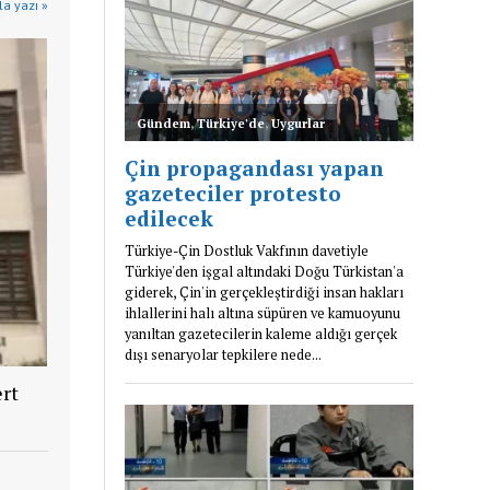
a yazı »
rt