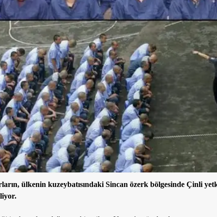
rın, ülkenin kuzeybatısındaki Sincan özerk bölgesinde Çinli yetki
liyor.