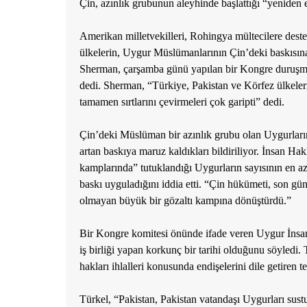
Çin, azınlık grubunun aleyhinde başlattığı “yeniden
Amerikan milletvekilleri, Rohingya mültecilere deste
ülkelerin, Uygur Müslümanlarının Çin’deki baskısına
Sherman, çarşamba günü yapılan bir Kongre duruşma
dedi. Sherman, “Türkiye, Pakistan ve Körfez ülkeler
tamamen sırtlarını çevirmeleri çok garipti” dedi.
Çin’deki Müslüman bir azınlık grubu olan Uygurların,
artan baskıya maruz kaldıkları bildiriliyor.
İnsan Hakl
kamplarında” tutuklandığı Uygurların sayısının en a
baskı uyguladığını iddia etti. “Çin hükümeti, son günl
olmayan büyük bir gözaltı kampına dönüştürdü.”
Bir Kongre komitesi önünde ifade veren Uygur İnsan 
iş birliği yapan korkunç bir tarihi olduğunu söyledi.
hakları ihlalleri konusunda endişelerini dile getiren
Türkel, “Pakistan, Pakistan vatandaşı Uygurları sust