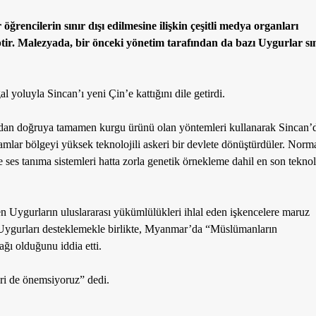
ğrencilerin sınır dışı edilmesine ilişkin çeşitli medya organları
tir. Malezyada, bir önceki yönetim tarafından da bazı Uygurlar sın
yoluyla Sincan’ı yeni Çin’e kattığını dile getirdi.
rudan doğruya tamamen kurgu ürünü olan yöntemleri kullanarak Sincan’
akamlar bölgeyi yüksek teknolojili askeri bir devlete dönüştürdüler. Norm
e ses tanıma sistemleri hatta zorla genetik örnekleme dahil en son teknol
n Uygurların uluslararası yükümlülükleri ihlal eden işkencelere maruz
ygurları desteklemekle birlikte, Myanmar’da “Müslümanların
ğı olduğunu iddia etti.
i de önemsiyoruz” dedi.