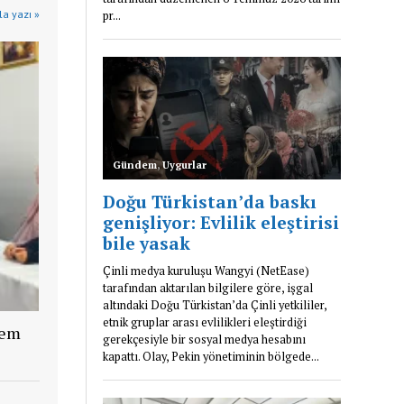
a yazı »
lem