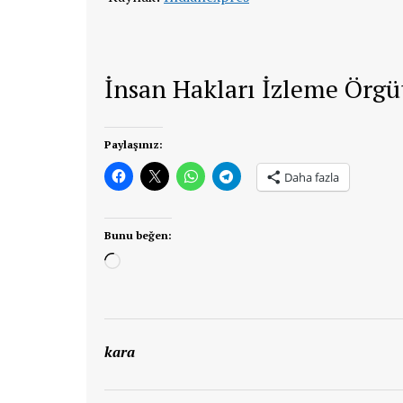
İnsan Hakları İzleme Örg
Paylaşınız:
Daha fazla
Bunu beğen:
Yükleniyor...
kara