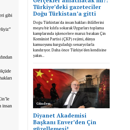
ri gibi
liyiz”
afından
ölçüde
hakları
in’le
n insan