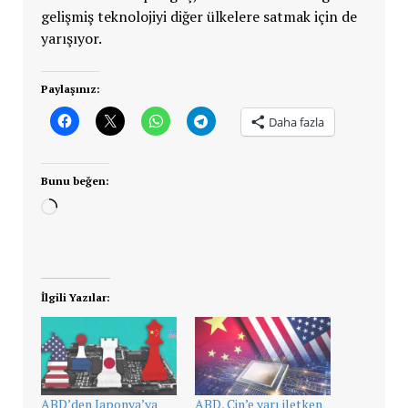
gelişmiş teknolojiyi diğer ülkelere satmak için de
yarışıyor.
Paylaşınız:
Daha fazla
Bunu beğen:
Yükleniyor...
İlgili Yazılar:
ABD’den Japonya’ya
ABD, Çin’e yarı iletken